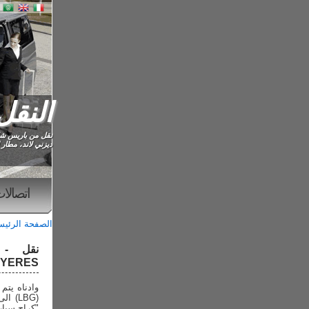
النقل IS CDG
نقل من باريس شارل
ديزني لاند، مطار 
اتصالا
الصفحة الرئي
نق
GRUYERES ا تا
"كراج سيار