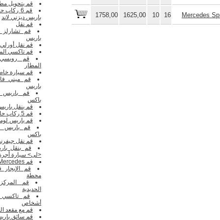
قم بتحويل مط
قم 6 ركاب حافلة صغيرة
1758,00
1625,00
10
16
Mercedes Spr
باريس ديزني لاند
قم نقل
قم تشارلز ن
باريس
قم نقل أورلي
قم تاكسي الم
المطار
قم سيارة خاص
قم ميني فان
باريس
باكس
قم بنقل باري
قم 5 ركاب حافلة صغيرة
قم باريس لوم
باكس
قم نقل جيفرن
قم بنقل بار
<لى> سيارة أجرة
قم Mercedes فيانو
قم الإيجار 
محطة
قم المركز
الحديدية
أشخاص
قم مع مقعد ا
قم سائق باري