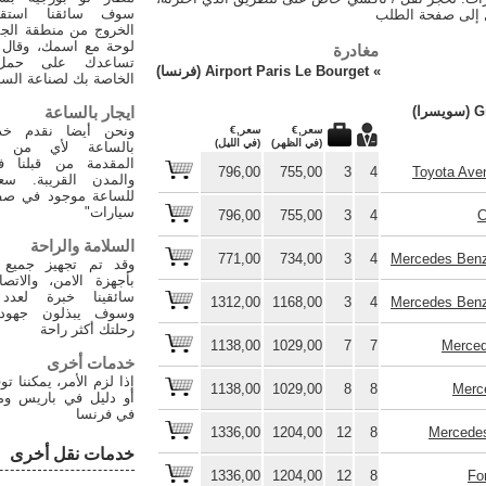
سوف سائقنا استقب
ل إلى صفحة الطلب
الخروج من منطقة الج
لوحة مع اسمك، وقال
مغادرة
تساعدك على حمل ا
»
Airport Paris Le Bourget (فرنسا)
الخاصة بك لصناعة السي
را)
ايجار بالساعة
ونحن أيضا نقدم خدم
سعر,€
سعر,€
(في الظهر)
(في الليل)
بالساعة لأي من ا
المقدمة من قبلنا ف
796,00
755,00
3
4
Toyota Ave
والمدن القريبة. سعر
للساعة موجود في صف
سيارات"
796,00
755,00
3
4
C
السلامة والراحة
771,00
734,00
3
4
Mercedes Benz
وقد تم تجهيز جميع 
بأجهزة الامن، والاتص
سائقينا خبرة لعدد
1312,00
1168,00
3
4
Mercedes Benz
وسوف يبذلون جهوده
رحلتك أكثر راحة
1138,00
1029,00
7
7
Merced
خدمات أخرى
إذا لزم الأمر، يمكننا ت
1138,00
1029,00
8
8
Merc
أو دليل في باريس و
في فرنسا
1336,00
1204,00
12
8
Mercedes
خدمات نقل أخرى
1336,00
1204,00
12
8
Fo