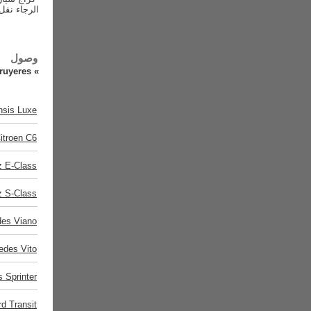
الرجاء نق
وصول
»
Gruyeres (سويس
nsis Luxe
itroen C6
 E-Class
 S-Class
es Viano
edes Vito
 Sprinter
rd Transit