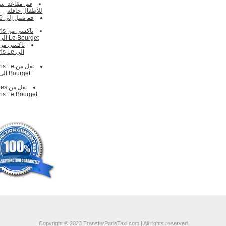
قم مقاعد سيا
للأطفال
حافلة
قم تصل إلى 16 باكس
تاكس
Le Bourget الى Gruyeres
الى  Le
نقل من e
ris Le Bourget
Copyright © 2023 TransferParisTaxi.com | All rights reserved