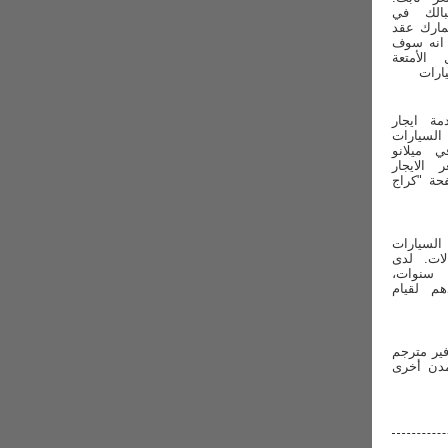
الك في
مارك عقد
 انه سوف
لأمتعة
ارات
ة ايجار
لسيارات
ي ميلانو
 الايجار
حة "كراج
السيارات
الات. لدى
 سنوات،
م لقيام
وفير مترجم
مدن أخرى