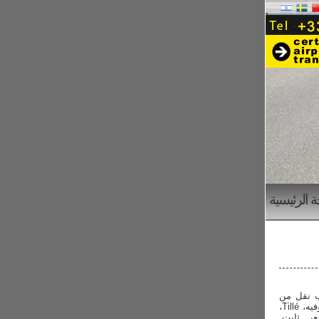
 الرئيسية
ب نقل من
شارل ديغول، أورلي، بوفيه، Tillé،
ر ثابت.