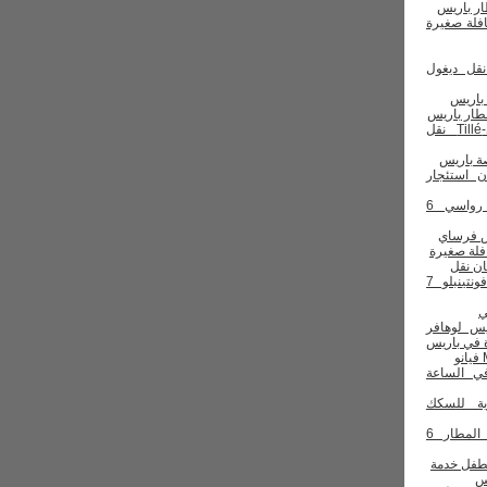
ار باريس
قل ديغول
 باريس
طار باريس
قم رويسي-Tillé نقل
ة باريس
 استئجار
قم باريس رواسي 6
س فرساي
ان نقل
قم باريس فونتينبلو 7
ي
يس لوهافر
 في باريس
في الساعة
ية للسكك
قم تاكسي المطار 6
لطفل
خدمة
س