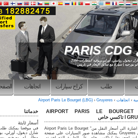
PAR
 ديجول رواسي، أورلي وبوفيه المطارات-Tillé
لو بورجيه | سيارة مع سائق الإيجار في باريس
ت
طلب
كراج سيارات
اتجاهات
الصفحة
سية
›
اتجاهات
›
Gruyeres
›
Airport Paris Le Bourget (LBG)
ل AIRPORT PARIS LE BOURGET -
خدماتنا
كسي خاص
أسعار ثابتة
في موقعنا يمكنك طل
وادناه يتم اشارة الى أسعار النقل من" Airport Paris Le Bourget
(LBG) الى Gruyeres يمكنك مشاهدة صور السيارات على صفحة
مطار لو بورجيه بسع
ات. لحجز نقل / تاكسي خاص على للطريق الذي اخترته،