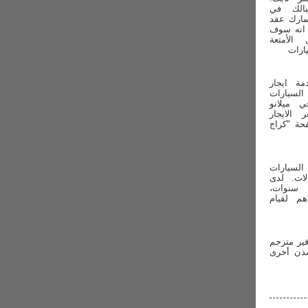
الك في
مارك عقد
 انه سوف
لأمتعة
ارات
ة ايجار
لسيارات
ي ميلانو
 الايجار
حة "كراج
السيارات
الات. لدى
 سنوات،
م لقيام
وفير مترجم
مدن أخرى