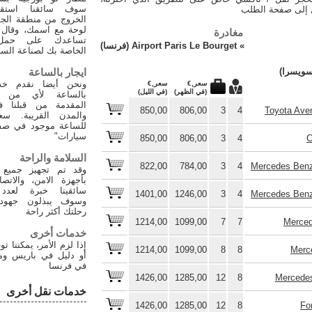
سوف سائقنا استقب
ل إلى صفحة الطلب
الخروج من منطقة الج
لوحة مع اسمك، وقال
مغادرة
تساعدك على حمل ا
»
Airport Paris Le Bourget (فرنسا)
الخاصة بك لصناعة السي
ايجار بالساعة
ونحن أيضا نقدم خدم
سعر,€
سعر,€
(في الظهر)
(في الليل)
بالساعة لأي من ا
المقدمة من قبلنا ف
850,00
806,00
3
4
Toyota Ave
والمدن القريبة. سعر
للساعة موجود في صف
سيارات"
850,00
806,00
3
4
C
السلامة والراحة
822,00
784,00
3
4
Mercedes Benz
وقد تم تجهيز جميع 
بأجهزة الامن، والاتص
سائقينا خبرة لعدد
1401,00
1246,00
3
4
Mercedes Benz
وسوف يبذلون جهوده
رحلتك أكثر راحة
1214,00
1099,00
7
7
Merced
خدمات أخرى
إذا لزم الأمر، يمكننا ت
1214,00
1099,00
8
8
Merc
أو دليل في باريس و
في فرنسا
1426,00
1285,00
12
8
Mercedes
خدمات نقل أخرى
1426,00
1285,00
12
8
Fo