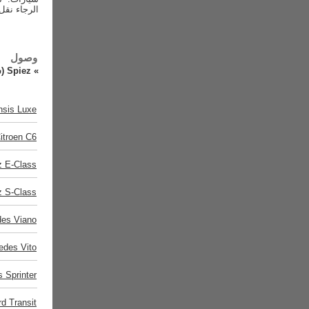
الرجاء نق
وصول
»
Spiez (سويسرا)
nsis Luxe
itroen C6
 E-Class
 S-Class
es Viano
edes Vito
 Sprinter
rd Transit