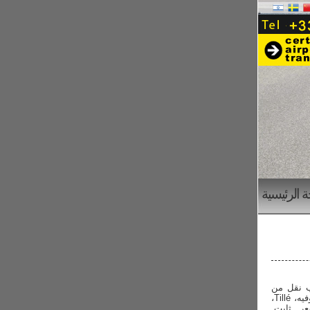
 الرئيسية
ب نقل من
شارل ديغول، أورلي، بوفيه، Tillé،
ر ثابت.