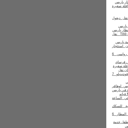
ار باريس
قل ديغول
 باريس
طار باريس
قم رويسي-Tillé نقل
ة باريس
 استئجار
قم باريس رواسي 6
س فرساي
ان نقل
قم باريس فونتينبلو 7
ي
يس لوهافر
 في باريس
في الساعة
ية للسكك
قم تاكسي المطار 6
لطفل
خدمة
س