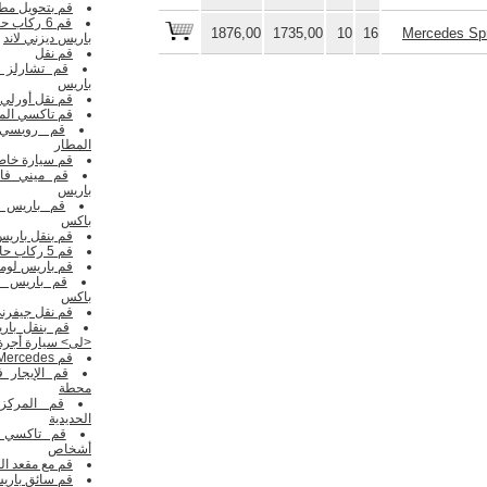
قم بتحويل مط
قم 6 ركاب حافلة صغيرة
1876,00
1735,00
10
16
Mercedes Spr
باريس ديزني لاند
قم نقل
قم تشارلز ن
باريس
قم نقل أورلي
قم تاكسي الم
المطار
قم سيارة خاص
قم ميني فان
باريس
باكس
قم بنقل باري
قم 5 ركاب حافلة صغيرة
قم باريس لوم
باكس
قم نقل جيفرن
قم بنقل بار
<لى> سيارة أجرة
قم Mercedes فيانو
قم الإيجار 
محطة
قم المركز
الحديدية
أشخاص
قم مع مقعد ا
قم سائق باري