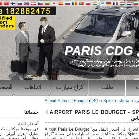
PAR
 ديجول رواسي، أورلي وبوفيه المطارات-Tillé
لو بورجيه | سيارة مع سائق الإيجار في باريس
ت
طلب
كراج سيارات
اتجاهات
الصفحة
سية
›
اتجاهات
›
Spiez
›
Airport Paris Le Bourget (LBG)
نقل AIRPORT PARIS LE BOURGET - SPIEZ ا
خدماتنا
اص
أسعار ثابتة
في موقعنا يمكنك طل
وادناه يتم اشارة الى أسعار النقل من" Airport Paris Le Bourget
(LBG) الى Spiez يمكنك مشاهدة صور السيارات على صفحة "كراج
مطار لو بورجيه بسع
حجز نقل / تاكسي خاص على للطريق الذي اخترته،