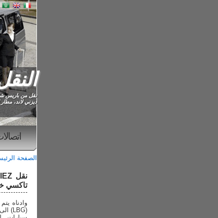
النقل IS CDG
نقل من باريس شارل
ديزني لاند، مطار 
اتصالا
الصفحة الرئي
تاكسي خ
سيارات. ل