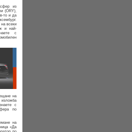
нсфер из
и (ORY),
в-то и да
ксембург.
 на всеки
ж и най-
наете с
омобилен
ещане на
а изложба
знаете с
сфера по
емане на
аница «Да
ератор по