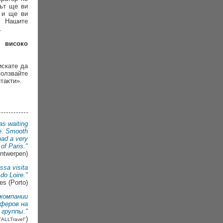
рът ще ви
т и ще ви
. Нашите
.
 високо
искате да
олзвайте
такти».
was waiting
ge. Smooth
had a very
 of Paris."
Antwerpen)
ssa visita
do Loire."
es (Porto)
компании
сферов на
группы."
)
"ALLTravel"