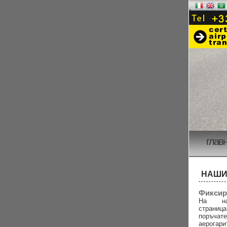
глав
НАШИ
Фиксир
На на
страни
поръча
аерогар