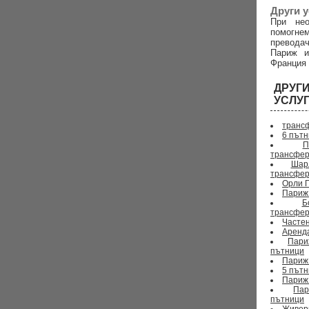
Други у
При не
помогне
преводач
Париж и
Франция
ДРУГ
УСЛУ
транс
6 път
П
трансфе
Ша
трансфе
Орли 
Париж
Б
трансфе
Часте
Аренд
Пар
пътници
Париж
5 път
Париж
Па
пътници
Живер