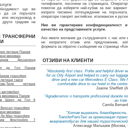
телефоните, посочени на страницата. Операто
слуги
помогне да изберете най-хубав за вас вариан
обходимост ще ви
изпрати писмено потвърждение на поръчката
м да си поръчате
оператори говорят английски, италиански и руски
 или екскурзовод в
 други градове на
Ние ви гарантираме конфиденциалност и
качество на представяните услуги.
И ТРАНСФЕРНИ
Ако имате желание да сътрудничате с нас или 
ГИ
ни изпратите отзив или предложение, изп
формата за обратно съобщение на страница «Кон
фер летище Париж
ници миниван
ариж Дисниленд
ОТЗИВИ НА КЛИЕНТИ
р
рл де Гол Париж
"Absolutely first class. Polite and helpful driver 
р
for us Orly Airport and helped to carry our lugga
Париж трансфер
drive and a new car Mercedess E Class. We 
 летище такси
comfortable drive to our hotel in the centre
ове-Тиле летище
р
Joanne Shefflett (
н автомобил
а минивана Париж
"Agradecemos o transporte profissional durante no
иж Шарл де Гол 6
ao Vale 
Camila Bernard
 Версал трансфер
ници миниван
"Хотим выразить благодарность 
 Ле Ман трансфер
TransferParisTaxi за организацию тран
риж Фонтенбло 7
микроватобусах для нашей туристической 
Александр Малышев (Москва,
ни трансфер