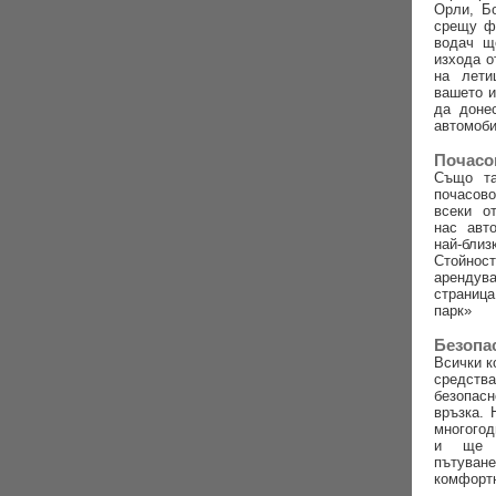
Орли, Б
срещу ф
водач щ
изхода о
на лети
вашето и
да доне
автомоб
Почасо
Също та
почасо
всеки о
нас авт
най-бл
Стойно
арендув
страни
парк»
Безопа
Всички к
средст
безопа
връзка. 
многогод
и ще н
пътув
комфорт