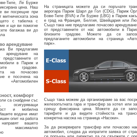
ове-Тиле, Ле Бурже
На страницата можете да си поръчате тра
иксирана цена. Наш
аерогара Париж Шарл де Гол (CDG), Париж Орл
е ви посрещне при
Бове-Тиле (BVA) и Ле Бурже (LBG) в Париж какъ
т митническата зона
е град на Франция, Белгия, Швейцария или Лю
щето с табелка с
Също така ние предлагаме почасово арендуване
ме и ще ви помогне
от представените от нас автомобили в Пари
сете багажаа ви до
близките градове. Можете да се запоз
ила
предлаганите автомобили на страница «Авт
парк».
во арендуване
ка Ви предлагаме
во арендуване на
т представените от
омобили в Париж и
изките градове.
стта на почасово
ане е посочена на
ца «Автомобилен
сност, комфорт
Също така можем да организираме за вас поср
оли са снабдени със
железопътната гара и трансфер за хотел или з
ва, осигуряващи
срещу фиксирана цена. Можете да се запо
сност и мобилна
тарифите и да видите стойноста на тран
Нашите водачи имат
конкретна насока на страница «Насоки».
ишен опит на работа
аправят вашето
За да резервирате трансфер или почасово на
ане максимално
автомобил, следва да изпратите заявка от стр
но
се поръча» или директно да се свържете с оп