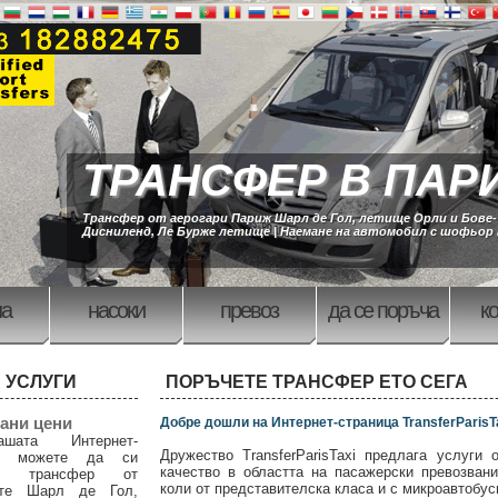
ТРАНСФЕР В ПАР
Трансфер от аерогари Париж Шарл де Гол, летище Орли и Бове
Дисниленд, Ле Бурже летище | Наемане на автомобил с шофьор
на
насоки
превоз
да се поръча
ко
 УСЛУГИ
ПОРЪЧЕТЕ ТРАНСФЕР ЕТО СЕГА
ани цени
Добре дошли на Интернет-страница TransferParisT
шата Интернет-
Дружество TransferParisTaxi предлага услуги 
ца можете да си
качество в областта на пасажерски превозван
те трансфер от
коли от представителска класа и с микроавтобус
ите Шарл де Гол,