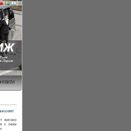
ИЖ
-Тиле
 в Париж
нтакти
axi.com!
от високо
ия с леки
и.