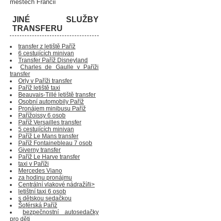
městech Francii
JINÉ SLUŽBY
TRANSFERU
transfer z letiště Paříž
6 cestujících minivan
Transfer Paříž Disneyland
Charles de Gaulle v Paříži
transfer
Orly v Paříži transfer
Paříž letiště taxi
Beauvais-Tillé letiště transfer
Osobní automobily Paříž
Pronájem minibusu Paříž
Pařížoissy 6 osob
Paříž Versailles transfer
5 cestujících minivan
Paříž Le Mans transfer
Paříž Fontainebleau 7 osob
Giverny transfer
Paříž Le Harve transfer
taxi v Paříži
Mercedes Viano
za hodinu pronájmu
Centrální vlakové nádraží/li>
letištní taxi 6 osob
s dětskou sedačkou
Šoférská Paříž
bezpečnostní autosedačky
pro děti