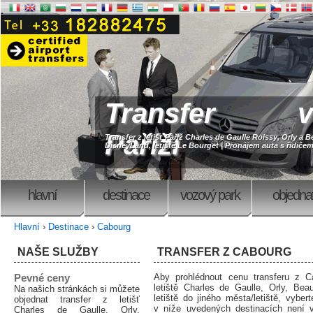
Transfer v
Paříži
Transfer z letišť Paříž Charles de Gaulle Roissy, Orly a B
DisneyLand, letiště Le Bourget | Pronájem auta s řidičem
hlavní
destinace
vozový park
objedna
Hlavní
›
Destinace
›
Cabourg
NAŠE SLUŽBY
TRANSFER Z CABOURG
Pevné ceny
Aby prohlédnout cenu transferu z C
letiště Charles de Gaulle, Orly, Beau
Na našich stránkách si můžete
letiště do jiného města/letiště, vyber
objednat transfer z letišť
v níže uvedených destinacích není 
Charles de Gaulle, Orly,