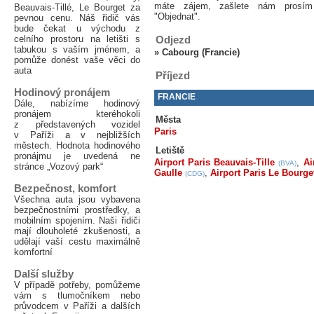
máte zájem, zašlete nám prosím
Beauvais-Tillé, Le Bourget za
"Objednat".
pevnou cenu. Náš řidič vás
bude čekat u východu z
celního prostoru na letišti s
Odjezd
tabukou s vaším jménem, a
»
Cabourg (Francie)
pomůže donést vaše věci do
auta
Příjezd
Hodinový pronájem
FRANCIE
Dále, nabízíme hodinový
pronájem kteréhokoli
Města
z představených vozidel
Paris
v Paříži a v nejbližších
městech. Hodnota hodinového
Letiště
pronájmu je uvedená ne
Airport Paris Beauvais-Tille
,
Ai
(BVA)
stránce „Vozový park“
Gaulle
,
Airport Paris Le Bourge
(CDG)
Bezpečnost, komfort
Všechna auta jsou vybavena
bezpečnostními prostředky, a
mobilním spojením. Naši řidiči
mají dlouholeté zkušenosti, a
udělají vaší cestu maximálně
komfortní
Další služby
V případě potřeby, pomůžeme
vám s tlumočníkem nebo
průvodcem v Paříži a dalších