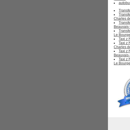
autobu
Transf
Transfe
Charles d
Transfe
Beauvais-T
Transfe
Le Bourge
Taxi z
Taxi z 
Charles d
Taxi z 
Beauvais-
Taxi z 
Le Bourge