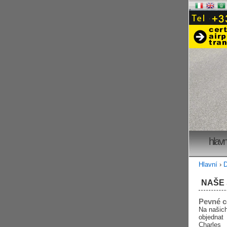
hlavn
Hlavní
›
D
NAŠE
Pevné c
Na našich
objednat
Charles