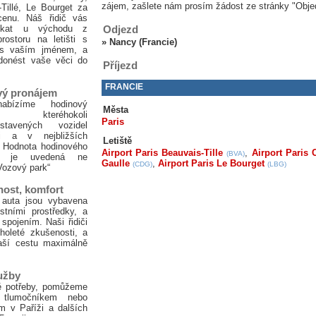
zájem, zašlete nám prosím žádost ze stránky "Obje
Tillé, Le Bourget za
enu. Náš řidič vás
ekat u východu z
Odjezd
rostoru na letišti s
»
Nancy (Francie)
 s vaším jménem, a
onést vaše věci do
Příjezd
FRANCIE
vý pronájem
abízíme hodinový
Města
em kteréhokoli
Paris
tavených vozidel
i a v nejbližších
Letiště
 Hodnota hodinového
Airport Paris Beauvais-Tille
,
Airport Paris 
(BVA)
mu je uvedená ne
Gaulle
,
Airport Paris Le Bourget
(CDG)
(LBG)
Vozový park“
ost, komfort
auta jsou vybavena
stními prostředky, a
spojením. Naši řidiči
holeté zkušenosti, a
vaší cestu maximálně
lužby
ě potřeby, pomůžeme
tlumočníkem nebo
m v Paříži a dalších