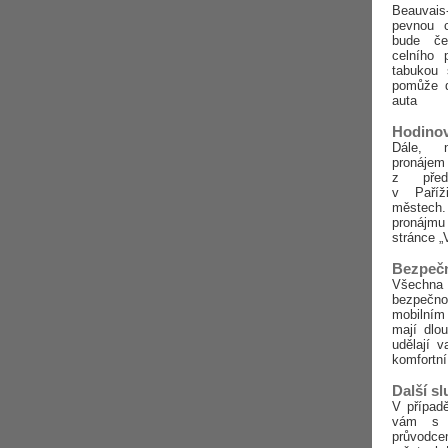
Beauvais-
pevnou c
bude č
celního p
tabukou
pomůže d
auta
Hodino
Dále, n
pronáj
z předs
v Paříž
městech.
pronáj
stránce „
Bezpečn
Všechna 
bezpečno
mobilním 
mají dlou
udělají 
komfortní
Další s
V případ
vám s 
průvodce