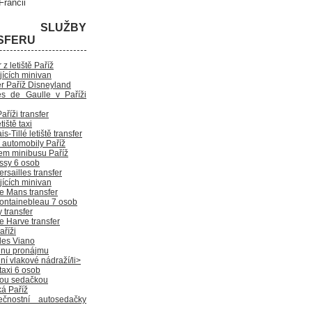
rancii
É SLUŽBY
SFERU
 z letiště Paříž
jících minivan
er Paříž Disneyland
es de Gaulle v Paříži
Paříži transfer
tiště taxi
s-Tillé letiště transfer
 automobily Paříž
em minibusu Paříž
issy 6 osob
ersailles transfer
jících minivan
e Mans transfer
Fontainebleau 7 osob
 transfer
e Harve transfer
aříži
es Viano
inu pronájmu
ní vlakové nádraží/li>
 taxi 6 osob
kou sedačkou
ká Paříž
ečnostní autosedačky