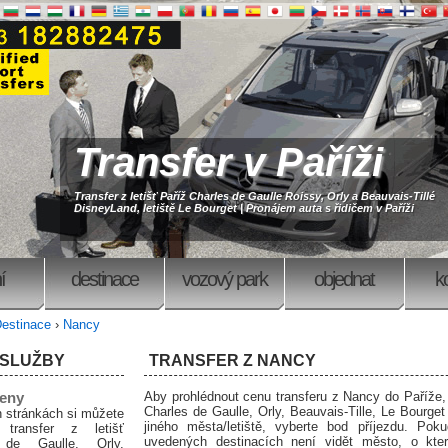
Transfer v Paříži
Transfer z letišť Paříž Charles de Gaulle Roissy, Orly a Beauvais-Tillé
DisneyLand, letiště Le Bourget | Pronájem auta s řidičem v Paříži
í
destinace
vozový park
objednat
k
estinace
›
Nancy
 SLUŽBY
TRANSFER Z NANCY
eny
Aby prohlédnout cenu transferu z Nancy do Paříže, 
Charles de Gaulle, Orly, Beauvais-Tille, Le Bourget 
 stránkách si můžete
jiného města/letiště, vyberte bod příjezdu. Pok
 transfer z letišť
uvedených destinacích není vidět město, o kt
 de Gaulle, Orly,