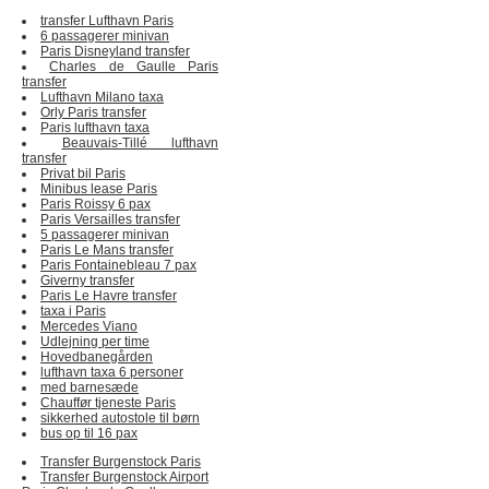
transfer Lufthavn Paris
6 passagerer minivan
Paris Disneyland transfer
Charles de Gaulle Paris
transfer
Lufthavn Milano taxa
Orly Paris transfer
Paris lufthavn taxa
Beauvais-Tillé lufthavn
transfer
Privat bil Paris
Minibus lease Paris
Paris Roissy 6 pax
Paris Versailles transfer
5 passagerer minivan
Paris Le Mans transfer
Paris Fontainebleau 7 pax
Giverny transfer
Paris Le Havre transfer
taxa i Paris
Mercedes Viano
Udlejning per time
Hovedbanegården
lufthavn taxa 6 personer
med barnesæde
Chauffør tjeneste Paris
sikkerhed autostole til børn
bus op til 16 pax
Transfer Burgenstock Paris
Transfer Burgenstock Airport