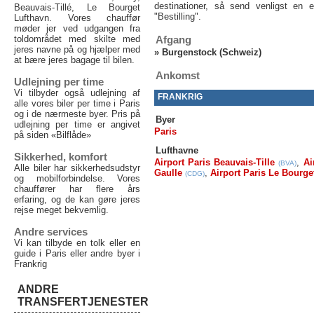
destinationer, så send venligst en e
Beauvais-Tillé, Le Bourget
"Bestilling".
Lufthavn. Vores chauffør
møder jer ved udgangen fra
toldområdet med skilte med
Afgang
jeres navne på og hjælper med
»
Burgenstock (Schweiz)
at bære jeres bagage til bilen.
Ankomst
Udlejning per time
Vi tilbyder også udlejning af
FRANKRIG
alle vores biler per time i Paris
og i de nærmeste byer. Pris på
Byer
udlejning per time er angivet
Paris
på siden «Bilflåde»
Lufthavne
Sikkerhed, komfort
Airport Paris Beauvais-Tille
,
Ai
(BVA)
Alle biler har sikkerhedsudstyr
Gaulle
,
Airport Paris Le Bourge
(CDG)
og mobilforbindelse. Vores
chauffører har flere års
erfaring, og de kan gøre jeres
rejse meget bekvemlig.
Andre services
Vi kan tilbyde en tolk eller en
guide i Paris eller andre byer i
Frankrig
ANDRE
TRANSFERTJENESTER