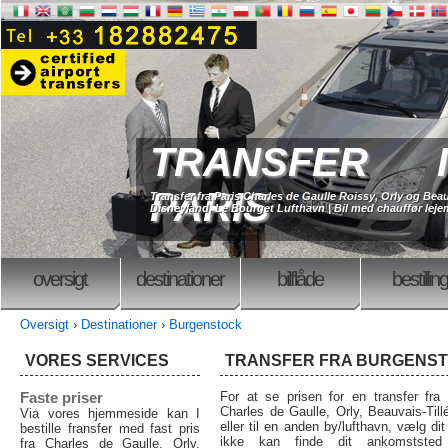
TRANSFER I
PARIS
Transfer fra Paris Charles de Gaulle Roissy, Orly og Beau
Disneyland, Le Bourget Lufthavn | Bil med chauffør lejem
oversigt
destinationer
bilflåde
bestilling
Oversigt
›
Destinationer
›
Burgenstock
VORES SERVICES
TRANSFER FRA BURGENS
Faste priser
For at se prisen for en transfer fra 
Charles de Gaulle, Orly, Beauvais-Till
Via vores hjemmeside kan I
eller til en anden by/lufthavn, vælg d
bestille fransfer med fast pris
ikke kan finde dit ankomstste
fra Charles de Gaulle, Orly,