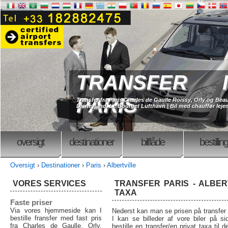
TRANSFER I
PARIS
Transfer fra Paris Charles de Gaulle Roissy, Orly og Beau
Disneyland, Le Bourget Lufthavn | Bil med chauffør lejem
oversigt
destinationer
bilflåde
bestilling
Oversigt
›
Destinationer
›
Paris
›
Albertville
VORES SERVICES
TRANSFER PARIS - ALBERT
TAXA
Faste priser
Via vores hjemmeside kan I
Nederst kan man se prisen på transfer fra
bestille fransfer med fast pris
I kan se billeder af vore biler på sid
fra Charles de Gaulle, Orly,
bestille en transfer/en privat taxa til 