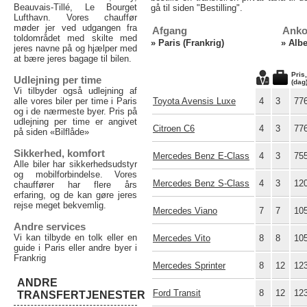
Beauvais-Tillé, Le Bourget
gå til siden "Bestilling".
Lufthavn. Vores chauffør
møder jer ved udgangen fra
Afgang
Anko
toldområdet med skilte med
»
Paris (Frankrig)
»
Albe
jeres navne på og hjælper med
at bære jeres bagage til bilen.
Pris
Udlejning per time
(dag
Vi tilbyder også udlejning af
alle vores biler per time i Paris
Toyota Avensis Luxe
4
3
77
og i de nærmeste byer. Pris på
udlejning per time er angivet
Citroen C6
4
3
77
på siden «Bilflåde»
Sikkerhed, komfort
Mercedes Benz E-Class
4
3
75
Alle biler har sikkerhedsudstyr
og mobilforbindelse. Vores
Mercedes Benz S-Class
4
3
12
chauffører har flere års
erfaring, og de kan gøre jeres
rejse meget bekvemlig.
Mercedes Viano
7
7
10
Andre services
Vi kan tilbyde en tolk eller en
Mercedes Vito
8
8
10
guide i Paris eller andre byer i
Frankrig
Mercedes Sprinter
8
12
12
ANDRE
Ford Transit
8
12
12
TRANSFERTJENESTER