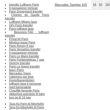
transfer Lufthavn Paris
Mercedes Sprinter 415
16
10
16
6 passagerer minivan
Paris Disneyland transfer
Charles de Gaulle Paris
transfer
Lufthavn Milano taxa
Orly Paris transfer
Paris lufthavn taxa
Beauvais-Tillé lufthavn
transfer
Privat bil Paris
Minibus lease Paris
Paris Roissy 6 pax
Paris Versailles transfer
5 passagerer minivan
Paris Le Mans transfer
Paris Fontainebleau 7 pax
Giverny transfer
Paris Le Havre transfer
taxa i Paris
Mercedes Viano
Udlejning per time
Hovedbanegården
lufthavn taxa 6 personer
med barnesæde
Chauffør tjeneste Paris
sikkerhed autostole til børn
bus op til 16 pax
Taxa fra Paris til Albertville
Taxa fra Albertville til Paris