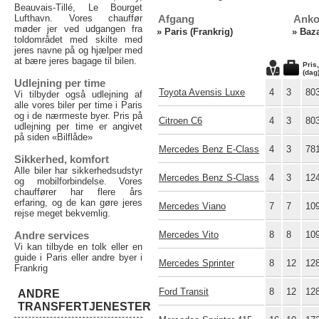
Beauvais-Tillé, Le Bourget
Lufthavn. Vores chauffør
Afgang
Anko
møder jer ved udgangen fra
»
Paris (Frankrig)
»
Baza
toldområdet med skilte med
jeres navne på og hjælper med
at bære jeres bagage til bilen.
Pris
(dag
Udlejning per time
Toyota Avensis Luxe
4
3
80
Vi tilbyder også udlejning af
alle vores biler per time i Paris
og i de nærmeste byer. Pris på
Citroen C6
4
3
80
udlejning per time er angivet
på siden «Bilflåde»
Mercedes Benz E-Class
4
3
78
Sikkerhed, komfort
Alle biler har sikkerhedsudstyr
Mercedes Benz S-Class
4
3
12
og mobilforbindelse. Vores
chauffører har flere års
erfaring, og de kan gøre jeres
Mercedes Viano
7
7
10
rejse meget bekvemlig.
Andre services
Mercedes Vito
8
8
10
Vi kan tilbyde en tolk eller en
guide i Paris eller andre byer i
Mercedes Sprinter
8
12
12
Frankrig
Ford Transit
8
12
12
ANDRE
TRANSFERTJENESTER