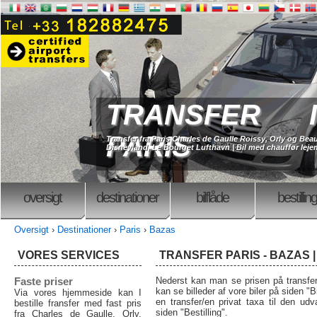
TRANSFER I
PARIS
Transfer fra Paris Charles de Gaulle Roissy, Orly og Beau
Disneyland, Le Bourget Lufthavn | Bil med chauffør lejem
oversigt
destinationer
bilflåde
bestilling
Oversigt
›
Destinationer
›
Paris
›
Bazas
VORES SERVICES
TRANSFER PARIS - BAZAS |
Faste priser
Nederst kan man se prisen på transfer 
kan se billeder af vore biler på siden "Bi
Via vores hjemmeside kan I
en transfer/en privat taxa til den udva
bestille fransfer med fast pris
siden "Bestilling".
fra Charles de Gaulle, Orly,