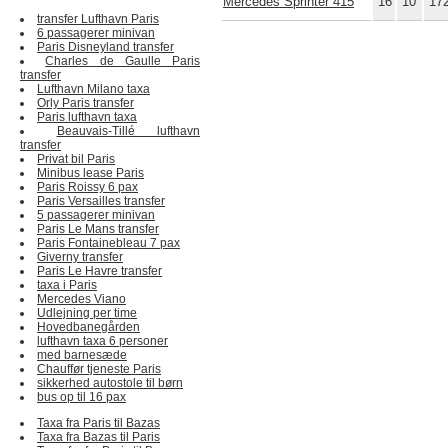
Mercedes Sprinter 415
16
10
17
transfer Lufthavn Paris
6 passagerer minivan
Paris Disneyland transfer
Charles de Gaulle Paris
transfer
Lufthavn Milano taxa
Orly Paris transfer
Paris lufthavn taxa
Beauvais-Tillé lufthavn
transfer
Privat bil Paris
Minibus lease Paris
Paris Roissy 6 pax
Paris Versailles transfer
5 passagerer minivan
Paris Le Mans transfer
Paris Fontainebleau 7 pax
Giverny transfer
Paris Le Havre transfer
taxa i Paris
Mercedes Viano
Udlejning per time
Hovedbanegården
lufthavn taxa 6 personer
med barnesæde
Chauffør tjeneste Paris
sikkerhed autostole til børn
bus op til 16 pax
Taxa fra Paris til Bazas
Taxa fra Bazas til Paris