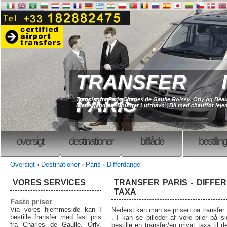
TRANSFER I
PARIS
Transfer fra Paris Charles de Gaulle Roissy, Orly og Beau
Disneyland, Le Bourget Lufthavn | Bil med chauffør lejem
oversigt
destinationer
bilflåde
bestilling
Oversigt
›
Destinationer
›
Paris
›
Differdange
VORES SERVICES
TRANSFER PARIS - DIFFER
TAXA
Faste priser
Via vores hjemmeside kan I
Nederst kan man se prisen på transfer f
bestille fransfer med fast pris
. I kan se billeder af vore biler på si
fra Charles de Gaulle, Orly,
bestille en transfer/en privat taxa til 