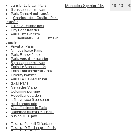
transfer Lufthavn Paris
Mercedes Sprinter 415
16
10
96
6 passagerer minivan
Paris Disneyland transfer
Charles de Gaulle Paris
transfer
Lufthavn Milano taxa
Orly Paris transfer
Paris lufthavn taxa
Beauvais-Tillé lufthavn
transfer
Privat bil Paris
Minibus lease Paris
Paris Roissy 6 pax
Paris Versailles transfer
5 passagerer minivan
Paris Le Mans transfer
Paris Fontainebleau 7 pax
Giverny transfer
Paris Le Havre transfer
taxa i Paris
Mercedes Viano
Udlejning per time
Hovedbanegården
lufthavn taxa 6 personer
med barnesæde
Chauffør tjeneste Paris
sikkerhed autostole til børn
bus op til 16 pax
Taxa fra Paris til Differdange
Taxa fra Differdange til Paris