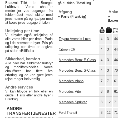
Beauvais-Tillé, Le Bourget
gå til siden "Bestilling".
Lufthavn. Vores chauffør
møder jer ved udgangen fra
Afgang
Anko
toldområdet med skilte med
»
Paris (Frankrig)
jeres navne på og hjælper med
(Luxe
at bære jeres bagage til bilen.
Pri
Udlejning per time
(da
Vi tilbyder også udlejning af
alle vores biler per time i Paris
Toyota Avensis Luxe
4
3
44
og i de nærmeste byer. Pris på
udlejning per time er angivet
Citroen C6
4
3
44
på siden «Bilflåde»
Sikkerhed, komfort
Mercedes Benz E-Class
4
3
44
Alle biler har sikkerhedsudstyr
og mobilforbindelse. Vores
Mercedes Benz S-Class
4
3
70
chauffører har flere års
erfaring, og de kan gøre jeres
rejse meget bekvemlig.
Mercedes Viano
7
7
61
Andre services
Vi kan tilbyde en tolk eller en
Mercedes Vito
8
8
61
guide i Paris eller andre byer i
Frankrig
Mercedes Sprinter
8
12
71
ANDRE
Ford Transit
8
12
71
TRANSFERTJENESTER