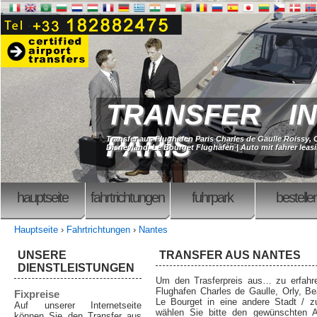
TRANSFER IN
PARIS
Transfer aus Flughäfen Paris Charles de Gaulle Roissy, 
Disneyland, Le Bourget Flughäfen | Auto mit fahrer leasi
hauptseite
fahrtrichtungen
fuhrpark
bestelle
Hauptseite
›
Fahrtrichtungen
›
Nantes
UNSERE
TRANSFER AUS NANTES
DIENSTLEISTUNGEN
Um den Trasferpreis aus… zu erfahr
Flughafen Charles de Gaulle, Orly, Bea
Fixpreise
Le Bourget in eine andere Stadt / 
Auf unserer Internetseite
wählen Sie bitte den gewünschten A
können Sie den Transfer aus