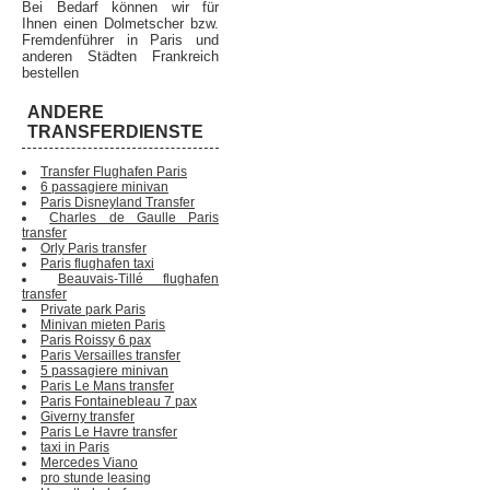
Bei Bedarf können wir für
Ihnen einen Dolmetscher bzw.
Fremdenführer in Paris und
anderen Städten Frankreich
bestellen
ANDERE
TRANSFERDIENSTE
Transfer Flughafen Paris
6 passagiere minivan
Paris Disneyland Transfer
Charles de Gaulle Paris
transfer
Orly Paris transfer
Paris flughafen taxi
Beauvais-Tillé flughafen
transfer
Private park Paris
Minivan mieten Paris
Paris Roissy 6 pax
Paris Versailles transfer
5 passagiere minivan
Paris Le Mans transfer
Paris Fontainebleau 7 pax
Giverny transfer
Paris Le Havre transfer
taxi in Paris
Mercedes Viano
pro stunde leasing