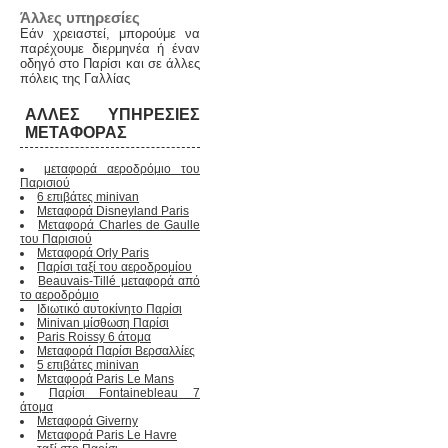
Άλλες υπηρεσίες
Εάν χρειαστεί, μπορούμε να
παρέχουμε διερμηνέα ή έναν
οδηγό στο Παρίσι και σε άλλες
πόλεις της Γαλλίας
ΆΛΛΕΣ ΥΠΗΡΕΣΊΕΣ
ΜΕΤΑΦΟΡΆΣ
μεταφορά αεροδρόμιο του
Παρισιού
6 επιβάτες minivan
Μεταφορά Disneyland Paris
Μεταφορά Charles de Gaulle
του Παρισιού
Μεταφορά Orly Paris
Παρίσι ταξί του αεροδρομίου
Beauvais-Tillé μεταφορά από
το αεροδρόμιο
Ιδιωτικό αυτοκίνητο Παρίσι
Minivan μίσθωση Παρίσι
Paris Roissy 6 άτομα
Μεταφορά Παρίσι Βερσαλλίες
5 επιβάτες minivan
Μεταφορά Paris Le Mans
Παρίσι Fontainebleau 7
άτομα
Μεταφορά Giverny
Μεταφορά Paris Le Havre