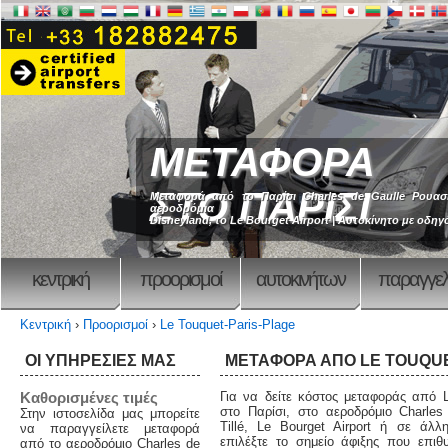
ΜΕΤΑΦΟΡΑ
ΣΤΟ ΠΑΡΙΣΙ
Μεταφορά από το Παρίσι Charles de Gaulle Ρουασί,
αεροδρόμια
Disneyland, το Le Bourget Airport | Αυτοκίνητο με οδη
κεντρική
προορισμοί
αυτοκινήτων
παραγγελ
Κεντρική
›
Προορισμοί
›
Le Touquet-Paris-Plage
ΟΙ ΥΠΗΡΕΣΙΕΣ ΜΑΣ
ΜΕΤΑΦΟΡΆ ΑΠΌ LE TOUQUE
Καθορισμένες τιμές
Για να δείτε κόστος μεταφοράς από L
στο Παρίσι, στο αεροδρόμιο Charles
Στην ιστοσελίδα μας μπορείτε
Tillé, Le Bourget Airport ή σε άλλ
να παραγγείλετε μεταφορά
επιλέξτε το σημείο άφιξης που επιθ
από το αεροδρόμιο Charles de