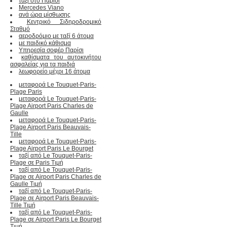
ταξί στο Παρίσι
Mercedes Viano
ανά ώρα μίσθωσης
Κεντρικό Σιδηροδρομικό
Σταθμό
αεροδρόμιο με ταξί 6 άτομα
με παιδικό κάθισμα
Υπηρεσία σοφέρ Παρίσι
καθίσματα του αυτοκινήτου
ασφαλείας για τα παιδιά
λεωφορείο μέχρι 16 άτομα
μεταφορά Le Touquet-Paris-
Plage Paris
μεταφορά Le Touquet-Paris-
Plage Airport Paris Charles de
Gaulle
μεταφορά Le Touquet-Paris-
Plage Airport Paris Beauvais-
Tille
μεταφορά Le Touquet-Paris-
Plage Airport Paris Le Bourget
ταξί από Le Touquet-Paris-
Plage σε Paris Τιμή
ταξί από Le Touquet-Paris-
Plage σε Airport Paris Charles de
Gaulle Τιμή
ταξί από Le Touquet-Paris-
Plage σε Airport Paris Beauvais-
Tille Τιμή
ταξί από Le Touquet-Paris-
Plage σε Airport Paris Le Bourget
Τιμή