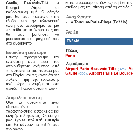
κάτω προορισμούς δεν έχετε βρει την
Gaulle, Beauvais-Tillé, Le
στείλτε μας την αίτηση από τη σελίδα 
Bourget Airport σε
καθορισμένη τιμή. Ο οδηγός
μας θα σας περιμένει στην
Αναχώρηση
έξοδο από την τελωνειακή
»
Le Touquet-Paris-Plage (Γαλλία)
ζώνη στο αεροδρόμιο με μία
πινακίδα με το όνομά σας και
Άφιξη
θα σας βοηθήσει να
μεταφέρετε τα πράγματά σας
ΓΑΛΛΊΑ
στο αυτοκίνητο
Πόλεις
Ενοικίαση ανά ώρα
Paris
Επίσης προσφέρουμε την
ενοικίαση ανά ώρα του
Αεροδρόμια
οποιουδήποτε οχήματος από
Airport Paris Beauvais-Tille
,
Ai
(BVA)
τα αυτοκίνητα του πάρκου μας
Gaulle
,
Airport Paris Le Bourge
(CDG)
στο Παρίσι και τις κοντινότερες
πόλεις. Τιμή της ενικοίασης
ανά ώρα αναφέρεται στη
σελίδα «Πάρκο αυτοκινήτων»
Ασφάλεια, άνεση
Όλα τα αυτοκίνητα είναι
εξοπλισμένα με
χαρακτηριστικά ασφαλείας και
κινητής τηλεφωνίας. Οι οδηγοί
μας έχουν πολυετή εμπειρία
και θα κάνουν το ταξίδι σας
πιο άνετο