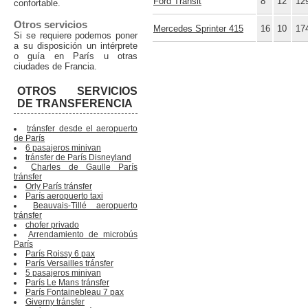
Ford Transit
8
12
12
confortable.
Otros servicios
Mercedes Sprinter 415
16
10
17
Si se requiere podemos poner
a su disposición un intérprete
o guía en París u otras
ciudades de Francia.
OTROS SERVICIOS
DE TRANSFERENCIA
tránsfer desde el aeropuerto
de París
6 pasajeros minivan
tránsfer de París Disneyland
Charles de Gaulle París
tránsfer
Orly París tránsfer
París aeropuerto taxi
Beauvais-Tillé aeropuerto
tránsfer
chofer privado
Arrendamiento de microbús
París
París Roissy 6 pax
París Versailles tránsfer
5 pasajeros minivan
París Le Mans tránsfer
París Fontainebleau 7 pax
Giverny tránsfer