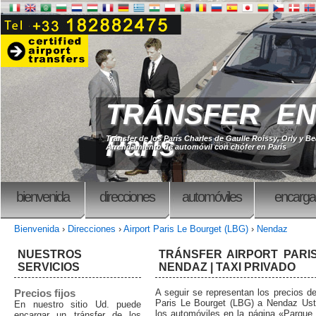
TRÁNSFER EN
París
Tránsfer de los París Charles de Gaulle Roissy, Orly y B
Arrendamiento de automóvil con chófer en París
bienvenida
direcciones
automóviles
encarga
Bienvenida
›
Direcciones
›
Airport Paris Le Bourget (LBG)
›
Nendaz
NUESTROS
TRÁNSFER AIRPORT PARI
SERVICIOS
NENDAZ | TAXI PRIVADO
Precios fijos
A seguir se representan los precios de
Paris Le Bourget (LBG) a Nendaz Ust
En nuestro sitio Ud. puede
los automóviles en la página «Parque
encargar un tránsfer de los