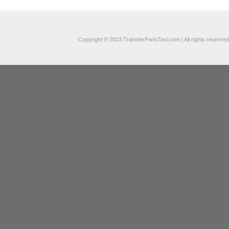
Copyright © 2023 TransferParisTaxi.com | All rights reserved