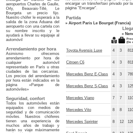
encargar un tránsfer/taxi privado por l
aeropuertos Charles de Gaulle,
página "Encargar".
Orly, Beauvais-Tillé, Le
Bourgeta un precio fijo.
Nuestro chófer le esperará a la
Partida
salida de la zona Aduana del
»
Airport Paris Le Bourget (Francia)
aeropuerto con una cartela con
Lleg
su nombre inscrito y le
»
Nend
ayudará a llevar su equipaje al
Prec
automóvil
(De 
Arrendamiento por hora
Toyota Avensis Luxe
4
3
81
Asimismo ofrecemos
arrendamiento por hora de
Citroen C6
4
3
81
cualquier automóvil
representado en París u otras
ciudades de las cercanías.
Mercedes Benz E-Class
4
3
78
Los precios del arrendamiento
por hora están indicados en la
página «Parque de
Mercedes Benz S-Class
4
3
12
automóviles»
Mercedes Viano
7
7
11
Seguridad, confort
Todos los automóviles están
equipados con medios de
Mercedes Vito
8
8
11
seguridad y de comunicación
móviles. Nuestros chóferes
tienen una experiencia de
Mercedes Sprinter
8
12
12
muchos años de trabajo y
harán su viaje máximamente