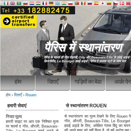
पैरिस में स्थानांतरण
पेरिस के चार्ल्स डी गॉल रोइस्सी, Orly और Beauvais-Tille के हवाई अड्डे स
डिजनीलैंड, Le Bourget हवाई अड्डे | पेरिस में चालक पट्टे के साथ कार
होम
दिशाएँ
गाड़ियों का बेडा
आर्डर देन
होम
›
दिशाएँ
›
Rouen
हमारी सेवाएं
से स्थानांतरण ROUEN
नियत मूल्य
से स्थानांतरण का मूल्य देखने के लिए Rouen पे
गॉल, औरली, Beauvais-Tille, Le Bourget ह
हमारी साइट पर आप एक निश्चित मूल्य
हवाई अड्डे के लिए, अपेक्षित गंतव्य बिंदु का चयन कर
पर चार्ल्स द गॉल, औरली, Beauvais-
की अपने शहर को नहीं मिला है, तो हमें आदेश पृष्ठ 
Tille, Le Bourget हवाई अड्डे से