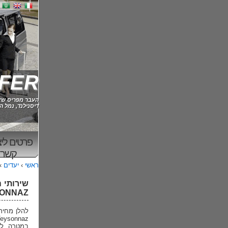
TRANSFER 
העבר מפריס שארל דה גול Roissy, אורל
דיסנילנד, נמל התעופה בורז'ה e
פרטים ליצ
קשר
ראשי
›
יעדים
›
VEYSONNAZ מונ
במטרה לה