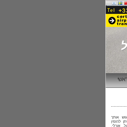
אשי
גוש אותך
ן להזמין
, אורלי,