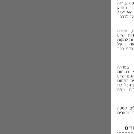
תעופה בורז'ה
ור מחזיק
וא יעזור
ך לרכב
, חכירה
ות שלנו
בות למקום
שעה של
 בדף רכב
 בסדרה
בטיחות
גים שלנו
ים בתחום
 הכל כדי
ה נוחה
לים לספק
יז ובערים
רים