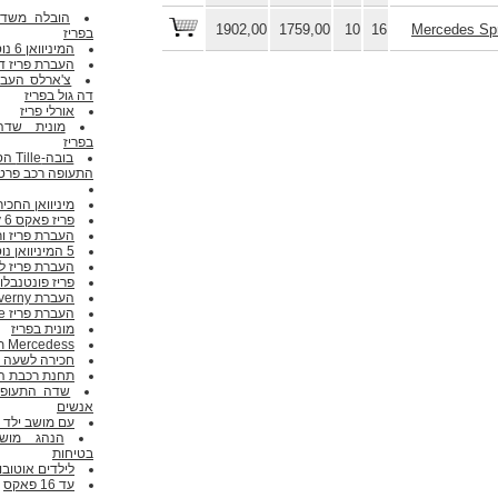
הובלה משד
1902,00
1759,00
10
16
Mercedes Spr
בפריז
המיניוואן 6 נוסעים
העברת פריז די
צ'ארלס העב
דה גול בפריז
אורלי פריז
מונית שדה
בפריז
בובה-
התעופה
רכב פרטי
מיניוואן החכיר
פריז פאקס Roissy 6
העברת פריז ו
5 המיניוואן נוסעים
העברת פריז ל
פריז פונטנבלו 7 פאקס
העברת Giverny
העברת פריז Le Havre
מונית בפריז
Mercedess תאנה
חכירה לשעה li
תחנת רכבת ה
אנשים
עם מושב ילד
הנהג מושב
בטיחות
לילדים
אוטובו
עד 16 פאקס