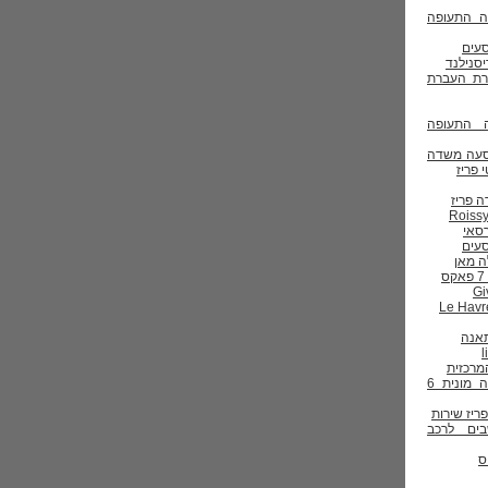
ה התעופה
סנילנד
רת העברת
 התעופה
Tille הסעה משדה
 פריז
ה פריז
רסאי
ה מאן
מרכזית
שדה התעופה מונית 6
פריז
שירות
ים לרכב
ס