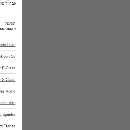
עברו לעמוד
הגעה
»
Veysonnaz (ש
nsis Luxe
itroen C6
 E-Class
 S-Class
es Viano
edes Vito
 Sprinter
rd Transit