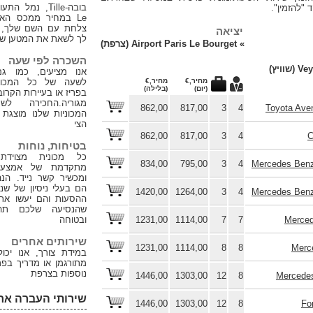
בובה-Tille, נמל ה
 "להזמין".
Le במחיר ממכס האז
צלחת עם השם שלך, ה
יציאה
לך לשאת את המטען של
»
Airport Paris Le Bourget (צרפת)
השכרה לפי שעה
וויץ)
אנו מציעים, כמו גם
מחיר,€
מחיר,€
לשעה של כל המכוני
(יום)
(בלילה)
בפריז או בעיירות הקרו
מגוריה.החכירה ל
862,00
817,00
3
4
Toyota Ave
המכוניות שלנו מוצגת
הצי
862,00
817,00
3
4
C
בטיחות, נוחות
כל מכונית מצוידת
834,00
795,00
3
4
Mercedes Benz
מתקדמת של אמצעי 
ומכשיר קשר נייד. הנה
הם בעלי ניסיון של שנ
1420,00
1264,00
3
4
Mercedes Benz
ההסעות והם יעשו את
שהנסיעה שלכם תהי
Merced
7
7
1114,00
1231,00
ובטוחה
שירותים אחרים
1231,00
1114,00
8
8
Merc
במידת צורך, אנו יכו
מתורגמן או מדריך בפר
נוספות בצרפת
1446,00
1303,00
12
8
Mercedes
שירותי העברה אח
1446,00
1303,00
12
8
Fo