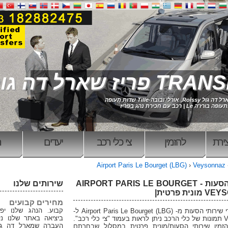
פריז שארל דה גול
י ובובה-Tille שדות תעופה
L | רכב עם חכירת נהג בפריז
ירת
להזמין
צי כלי רכב
יעדים
ר
Airport Paris Le Bourget (LBG)
›
Veysonnaz
שירותי הסעות AIRPORT PARIS LE BOURGET -
שירותים שלנו
ית פרטית|
מחירים קבועים
קבוע. הנהג שלנו יפ
להלן מחירי שירותי הסעות מ- Airport Paris Le Bourget (LBG) ל-
ביציאה באתר שלנו נית
Veysonnaz תמונות של כלי הרכב ניתן לראות בעמוד "צי כלי רכב".
העברה שמארל דה גול
זמין שירותי הסעות/מונית פרטית במסלול שבחרתם