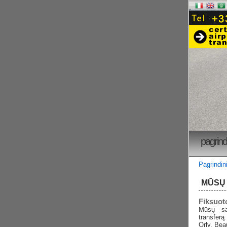
pagrind
Pagrindin
MŪSŲ
Fiksuot
Mūsų sai
transferą
Orly, Bea