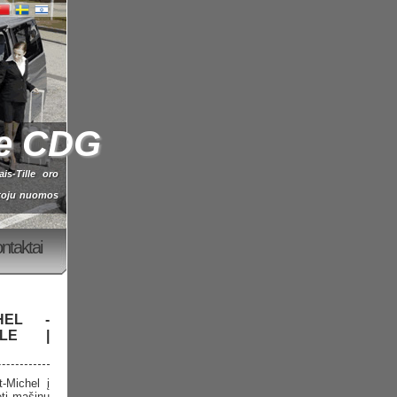
je CDG
is-Tille oro
otoju nuomos
ntaktai
HEL -
LLE |
-Michel į
ėti mašinų