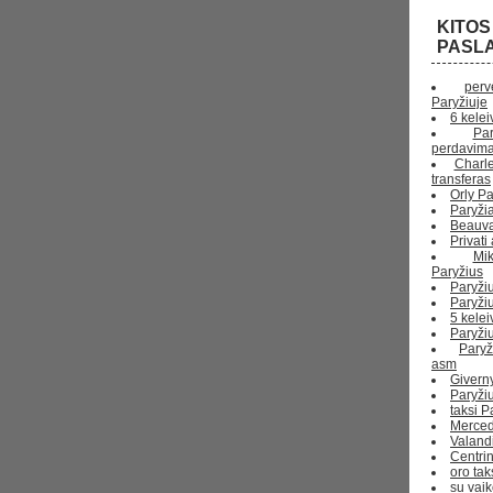
KITO
PASL
per
Paryžiuje
6 kelei
Pa
perdavim
Charl
transferas
Orly Pa
Paryžia
Beauvai
Privati
Mi
Paryžius
Paryži
Paryžiu
5 kelei
Paryži
Pary
asm
Giverny
Paryži
taksi P
Merced
Valand
Centrin
oro ta
su vai