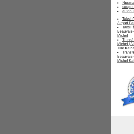
Nuoma 
saugos
autobu
Taksi i
Airport Pa
Taksi i
Beauvais-T
Michel
Transfe
Michel į A
Tille Kain
Transfe
Beauvais-T
Michel Ka