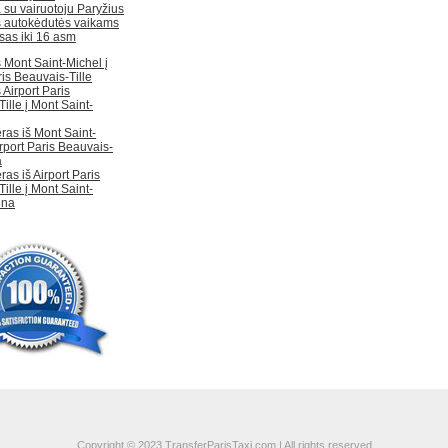
su vairuotoju Paryžius
 autokėdutės vaikams
sas iki 16 asm
š Mont Saint-Michel į
ris Beauvais-Tille
š Airport Paris
ille į Mont Saint-
ras iš Mont Saint-
irport Paris Beauvais-
a
ras iš Airport Paris
ille į Mont Saint-
ina
Copyright © 2023 TransferParisTaxi.com | All rights reserved