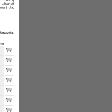
 užsakyti
maršrutą,
Beauvais-
etu)