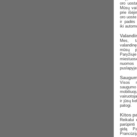
oro uosta
Mūsų vair
prie išėj
oro uoste
ir padės 
iki automo
Valandi
Mes, t
valandin
mūsų pa
Paryžiuj
miestu
nuomos
puslapyje
Saugum
Visos m
saugum
mobiliu
vairuotoja
ir jūsų k
patogi.
Kitos p
Reikalui
parūpint
gidą Pa
Prancūzij