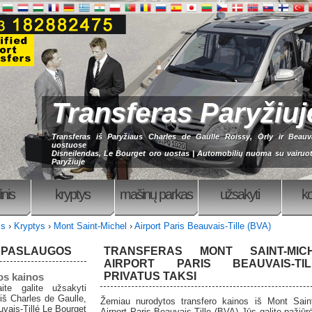
Transferas Paryžiu
Transferas iš Paryžiaus Charles de Gaulle Roissy, Orly ir Beauva
uostuose
Disneilendas, Le Bourget oro uostas | Automobilių nuoma su vairu
Paryžiuje
inis
kryptys
mašinų parkas
užsakyti
ko
is
›
Kryptys
›
Mont Saint-Michel
›
Airport Paris Beauvais-Tille (BVA)
 PASLAUGOS
TRANSFERAS MONT SAINT-MIC
AIRPORT PARIS BEAUVAIS-TI
PRIVATUS TAKSI
os kainos
te galite užsakyti
 iš Charles de Gaulle,
Žemiau nurodytos transfero kainos iš Mont Saint
uvais-Tillé Le Bourget
Airport Paris Beauvais-Tille (BVA) Jūs galite pažiūr