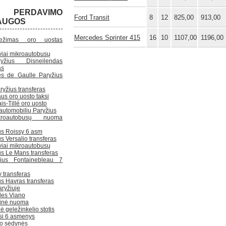
S PERDAVIMO
Ford Transit
8
12
825,00
913,00
AUGOS
Mercedes Sprinter 415
16
10
1107,00
1196,00
vežimas oro uostas
viai mikroautobusų
ryžius Disneilendas
as
es de Gaulle Paryžius
ryžius transferas
us oro uosto taksi
s-Tillé oro uosto
 ​​automobilių Paryžius
kroautobusų nuoma
us Roissy 6 asm
s Versalio transferas
viai mikroautobusų
us Le Mans transferas
žius Fontainebleau 7
 transferas
us Havras transferas
aryžiuje
es Viano
inė nuoma
ė geležinkelio stotis
ksi 6 asmenys
ko sėdynės