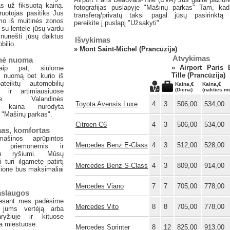
s už fiksuotą kainą.
fotografijas puslapyje "Mašinų parkas" Tam, kad
uotojas pasitiks Jus
transferą/privatų taksi pagal jūsų pasirinktą 
imo iš muitinės zonos
pereikite į puslapį "Užsakyti"
 su lentele jūsų vardu
nunešti jūsų daiktus
Išvykimas
bilio.
»
Mont Saint-Michel (Prancūzija)
Atvykimas
nė nuoma
»
Airport Paris 
aip pat, siūlome
Tille (Prancūzija)
ę nuomą bet kurio iš
teiktų automobilių
Kaina,€
Kaina,€
(Diena)
(nakties m
e ir artimiausiuose
ose. Valandinės
Toyota Avensis Luxe
4
3
506,00
534,00
 kaina nurodyta
 "Mašinų parkas".
Citroen C6
4
3
506,00
534,00
as, komfortas
ašinos aprūpintos
Mercedes Benz E-Class
4
3
512,00
528,00
o priemonėmis ir
oju ryšiumi. Mūsų
i turi ilgametę patirtį
Mercedes Benz S-Class
4
3
809,00
914,00
elionė bus maksimaliai
Mercedes Viano
7
7
705,00
778,00
aslaugos
 esant mes padėsime
Mercedes Vito
8
8
705,00
778,00
i jums vertėją arba
ryžiuje ir kituose
a miestuose.
Mercedes Sprinter
8
12
825,00
913,00