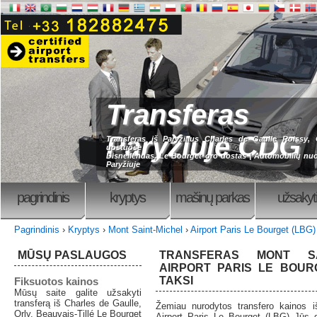
Transferas
Paryžiuje CDG
Transferas iš Paryžiaus Charles de Gaulle Roissy, O
uostuose
Disneilendas, Le Bourget oro uostas | Automobilių n
Paryžiuje
pagrindinis
kryptys
mašinų parkas
užsakyti
Pagrindinis
›
Kryptys
›
Mont Saint-Michel
›
Airport Paris Le Bourget (LBG)
MŪSŲ PASLAUGOS
TRANSFERAS MONT SA
AIRPORT PARIS LE BOUR
TAKSI
Fiksuotos kainos
Mūsų saite galite užsakyti
transferą iš Charles de Gaulle,
Žemiau nurodytos transfero kainos i
Orly, Beauvais-Tillé Le Bourget
Airport Paris Le Bourget (LBG) Jūs g