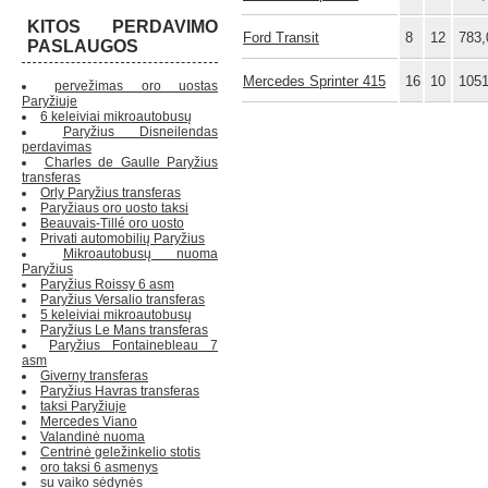
KITOS PERDAVIMO
Ford Transit
8
12
783,
PASLAUGOS
Mercedes Sprinter 415
16
10
1051
pervežimas oro uostas
Paryžiuje
6 keleiviai mikroautobusų
Paryžius Disneilendas
perdavimas
Charles de Gaulle Paryžius
transferas
Orly Paryžius transferas
Paryžiaus oro uosto taksi
Beauvais-Tillé oro uosto
Privati ​​automobilių Paryžius
Mikroautobusų nuoma
Paryžius
Paryžius Roissy 6 asm
Paryžius Versalio transferas
5 keleiviai mikroautobusų
Paryžius Le Mans transferas
Paryžius Fontainebleau 7
asm
Giverny transferas
Paryžius Havras transferas
taksi Paryžiuje
Mercedes Viano
Valandinė nuoma
Centrinė geležinkelio stotis
oro taksi 6 asmenys
su vaiko sėdynės