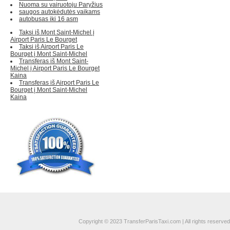
Nuoma su vairuotoju Paryžius
saugos autokėdutės vaikams
autobusas iki 16 asm
Taksi iš Mont Saint-Michel į
Airport Paris Le Bourget
Taksi iš Airport Paris Le
Bourget į Mont Saint-Michel
Transferas iš Mont Saint-
Michel į Airport Paris Le Bourget
Kaina
Transferas iš Airport Paris Le
Bourget į Mont Saint-Michel
Kaina
Copyright © 2023 TransferParisTaxi.com | All rights reserved