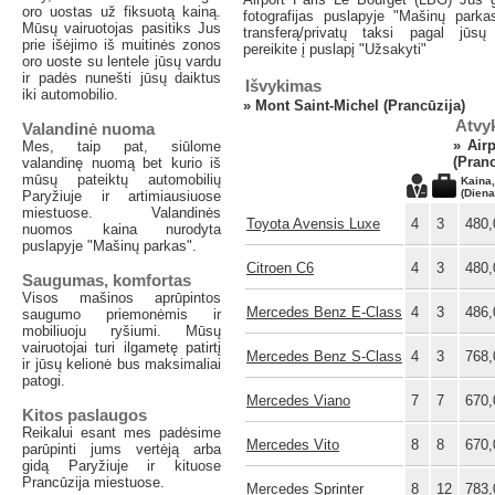
oro uostas už fiksuotą kainą.
fotografijas puslapyje "Mašinų park
Mūsų vairuotojas pasitiks Jus
transferą/privatų taksi pagal jūsų
prie išėjimo iš muitinės zonos
pereikite į puslapį "Užsakyti"
oro uoste su lentele jūsų vardu
ir padės nunešti jūsų daiktus
Išvykimas
iki automobilio.
»
Mont Saint-Michel (Prancūzija)
Atvy
Valandinė nuoma
»
Air
Mes, taip pat, siūlome
(Pranc
valandinę nuomą bet kurio iš
mūsų pateiktų automobilių
Kaina
(Diena
Paryžiuje ir artimiausiuose
miestuose. Valandinės
Toyota Avensis Luxe
4
3
480,
nuomos kaina nurodyta
puslapyje "Mašinų parkas".
Citroen C6
4
3
480,
Saugumas, komfortas
Visos mašinos aprūpintos
Mercedes Benz E-Class
4
3
486,
saugumo priemonėmis ir
mobiliuoju ryšiumi. Mūsų
vairuotojai turi ilgametę patirtį
Mercedes Benz S-Class
4
3
768,
ir jūsų kelionė bus maksimaliai
patogi.
Mercedes Viano
7
7
670,
Kitos paslaugos
Reikalui esant mes padėsime
Mercedes Vito
8
8
670,
parūpinti jums vertėją arba
gidą Paryžiuje ir kituose
Prancūzija miestuose.
Mercedes Sprinter
8
12
783,