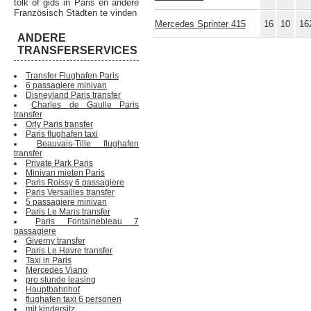
tolk of gids in Paris en andere
Französisch Städten te vinden
Mercedes Sprinter 415
16
10
16
ANDERE
TRANSFERSERVICES
Transfer Flughafen Paris
6 passagiere minivan
Disneyland Paris transfer
Charles de Gaulle Paris
transfer
Orly Paris transfer
Paris flughafen taxi
Beauvais-Tille flughafen
transfer
Private Park Paris
Minivan mieten Paris
Paris Roissy 6 passagiere
Paris Versailles transfer
5 passagiere minivan
Paris Le Mans transfer
Paris Fontainebleau 7
passagiere
Giverny transfer
Paris Le Havre transfer
Taxi in Paris
Mercedes Viano
pro stunde leasing
Hauptbahnhof
flughafen taxi 6 personen
mit kindersitz