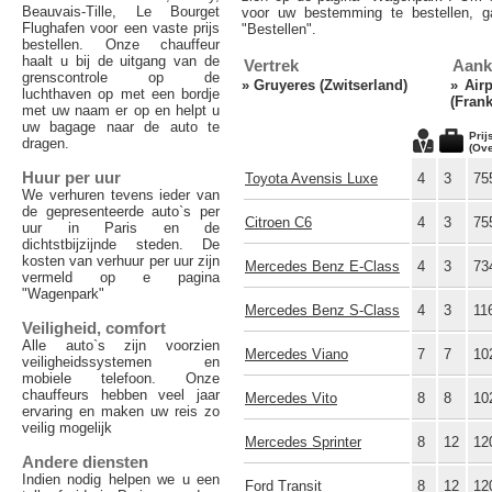
Beauvais-Tille, Le Bourget
voor uw bestemming te bestellen, g
Flughafen voor een vaste prijs
"Bestellen".
bestellen. Onze chauffeur
haalt u bij de uitgang van de
Vertrek
Aank
grenscontrole op de
»
Gruyeres (Zwitserland)
»
Air
luchthaven op met een bordje
(Frank
met uw naam er op en helpt u
uw bagage naar de auto te
Prij
dragen.
(Ov
Huur per uur
Toyota Avensis Luxe
4
3
75
We verhuren tevens ieder van
de gepresenteerde auto`s per
Citroen C6
4
3
75
uur in Paris en de
dichtstbijzijnde steden. De
kosten van verhuur per uur zijn
Mercedes Benz E-Class
4
3
73
vermeld op e pagina
"Wagenpark"
Mercedes Benz S-Class
4
3
11
Veiligheid, comfort
Alle auto`s zijn voorzien
Mercedes Viano
7
7
10
veiligheidssystemen en
mobiele telefoon. Onze
chauffeurs hebben veel jaar
Mercedes Vito
8
8
10
ervaring en maken uw reis zo
veilig mogelijk
Mercedes Sprinter
8
12
12
Andere diensten
Indien nodig helpen we u een
Ford Transit
8
12
12