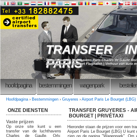
TRANSFER IN
PARIS
Transfer van de luchthavens Paris Charles de Gaulle Rois
DisneyLand, Le Bourget Flughafen | Verhuur van auto me
hoofdpagina
bestemmingen
wagenpark
bestelle
Hoofdpagina
›
Bestemmingen
›
Gruyeres
›
Airport Paris Le Bourget (LBG)
ONZE DIENSTEN
TRANSFER GRUYERES - AI
BOURGET | PRIVÉTAXI
Vaste prijzen
Op onze site kunt u een
Hieronder staan de prijzen voor een tra
transfer van de luchthavens
Airport Paris Le Bourget (LBG) U kunt 
Charles de Gaulle, Orly,
zien op de pagina "Wagenpark". Om ee