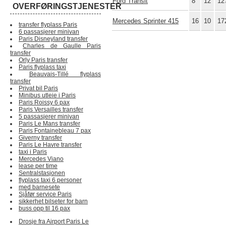
Ford Transit
8
12
12
OVERFØRINGSTJENESTER
Mercedes Sprinter 415
16
10
17
transfer flyplass Paris
6 passasjerer minivan
Paris Disneyland transfer
Charles de Gaulle Paris
transfer
Orly Paris transfer
Paris flyplass taxi
Beauvais-Tillé flyplass
transfer
Privat bil Paris
Minibus utleie i Paris
Paris Roissy 6 pax
Paris Versailles transfer
5 passasjerer minivan
Paris Le Mans transfer
Paris Fontainebleau 7 pax
Giverny transfer
Paris Le Havre transfer
taxi i Paris
Mercedes Viano
lease per time
Sentralstasjonen
flyplass taxi 6 personer
med barnesete
Sjåfør service Paris
sikkerhet bilseter for barn
buss opp til 16 pax
Drosje fra Airport Paris Le