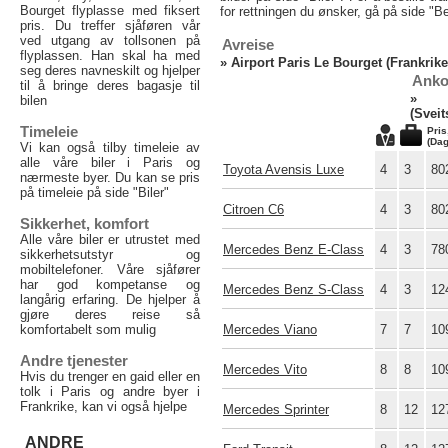
Bourget flyplasse med fiksert
for rettningen du ønsker, gå på side "Bes
pris. Du treffer sjåføren vår
ved utgang av tollsonen på
Avreise
flyplassen. Han skal ha med
»
Airport Paris Le Bourget (Frankrike
seg deres navneskilt og hjelper
Anko
til å bringe deres bagasje til
bilen
(Sveit
Timeleie
Pris
(Dag
Vi kan også tilby timeleie av
alle våre biler i Paris og
Toyota Avensis Luxe
4
3
80
nærmeste byer. Du kan se pris
på timeleie på side "Biler"
Citroen C6
4
3
80
Sikkerhet, komfort
Alle våre biler er utrustet med
Mercedes Benz E-Class
4
3
78
sikkerhetsutstyr og
mobiltelefoner. Våre sjåfører
har god kompetanse og
Mercedes Benz S-Class
4
3
12
langårig erfaring. De hjelper å
gjøre deres reise så
komfortabelt som mulig
Mercedes Viano
7
7
10
Andre tjenester
Mercedes Vito
8
8
10
Hvis du trenger en gaid eller en
tolk i Paris og andre byer i
Frankrike, kan vi også hjelpe
Mercedes Sprinter
8
12
12
ANDRE