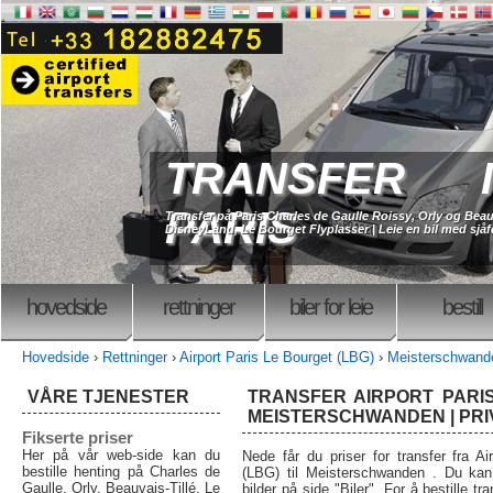
TRANSFER I
PARIS
Transfer på Paris Charles de Gaulle Roissy, Orly og Beau
DisneyLand, Le Bourget Flyplasser | Leie en bil med sjåfø
hovedside
rettninger
biler for leie
bestill
Hovedside
›
Rettninger
›
Airport Paris Le Bourget (LBG)
›
Meisterschwand
VÅRE TJENESTER
TRANSFER AIRPORT PARI
MEISTERSCHWANDEN | PR
Fikserte priser
Her på vår web-side kan du
Nede får du priser for transfer fra Ai
bestille henting på Charles de
(LBG) til Meisterschwanden . Du kan
Gaulle, Orly, Beauvais-Tillé, Le
bilder på side "Biler". For å bestille tra