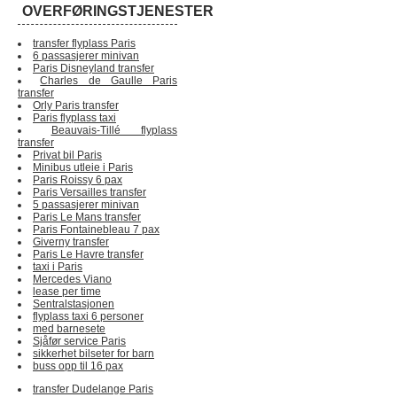
OVERFØRINGSTJENESTER
transfer flyplass Paris
6 passasjerer minivan
Paris Disneyland transfer
Charles de Gaulle Paris
transfer
Orly Paris transfer
Paris flyplass taxi
Beauvais-Tillé flyplass
transfer
Privat bil Paris
Minibus utleie i Paris
Paris Roissy 6 pax
Paris Versailles transfer
5 passasjerer minivan
Paris Le Mans transfer
Paris Fontainebleau 7 pax
Giverny transfer
Paris Le Havre transfer
taxi i Paris
Mercedes Viano
lease per time
Sentralstasjonen
flyplass taxi 6 personer
med barnesete
Sjåfør service Paris
sikkerhet bilseter for barn
buss opp til 16 pax
transfer Dudelange Paris