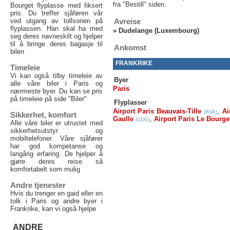
fra "Bestill" siden.
Bourget flyplasse med fiksert
pris. Du treffer sjåføren vår
ved utgang av tollsonen på
Avreise
flyplassen. Han skal ha med
»
Dudelange (Luxembourg)
seg deres navneskilt og hjelper
til å bringe deres bagasje til
Ankomst
bilen
FRANKRIKE
Timeleie
Vi kan også tilby timeleie av
Byer
alle våre biler i Paris og
Paris
nærmeste byer. Du kan se pris
på timeleie på side "Biler"
Flyplasser
Airport Paris Beauvais-Tille
,
Ai
(BVA)
Sikkerhet, komfort
Gaulle
,
Airport Paris Le Bourge
(CDG)
Alle våre biler er utrustet med
sikkerhetsutstyr og
mobiltelefoner. Våre sjåfører
har god kompetanse og
langårig erfaring. De hjelper å
gjøre deres reise så
komfortabelt som mulig
Andre tjenester
Hvis du trenger en gaid eller en
tolk i Paris og andre byer i
Frankrike, kan vi også hjelpe
ANDRE