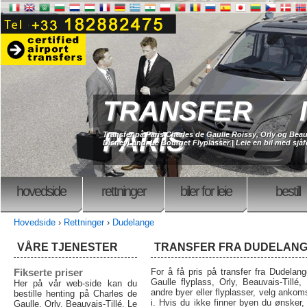
TRANSFER I
PARIS
Transfer på Paris Charles de Gaulle Roissy, Orly og Beau
DisneyLand, Le Bourget Flyplasser | Leie en bil med sjåfø
hovedside
rettninger
biler for leie
bestill
Hovedside
›
Rettninger
›
Dudelange
VÅRE TJENESTER
TRANSFER FRA DUDELAN
Fikserte priser
For å få pris på transfer fra Dudelang
Gaulle flyplass, Orly, Beauvais-Tillé,
Her på vår web-side kan du
andre byer eller flyplasser, velg ankom
bestille henting på Charles de
i. Hvis du ikke finner byen du ønsker
Gaulle, Orly, Beauvais-Tillé, Le