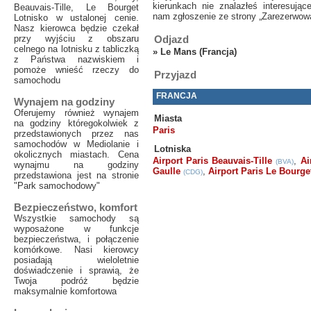
kierunkach nie znalazłeś interesując
Beauvais-Tille, Le Bourget
nam zgłoszenie ze strony „Zarezerwow
Lotnisko w ustalonej cenie.
Nasz kierowca będzie czekał
przy wyjściu z obszaru
Odjazd
celnego na lotnisku z tabliczką
»
Le Mans (Francja)
z Państwa nazwiskiem i
pomoże wnieść rzeczy do
Przyjazd
samochodu
FRANCJA
Wynajem na godziny
Oferujemy również wynajem
Miasta
na godziny któregokolwiek z
Paris
przedstawionych przez nas
samochodów w Mediolanie i
Lotniska
okolicznych miastach. Cena
Airport Paris Beauvais-Tille
,
Ai
(BVA)
wynajmu na godziny
Gaulle
,
Airport Paris Le Bourge
(CDG)
przedstawiona jest na stronie
"Park samochodowy"
Bezpieczeństwo, komfort
Wszystkie samochody są
wyposażone w funkcje
bezpieczeństwa, i połączenie
komórkowe. Nasi kierowcy
posiadają wieloletnie
doświadczenie i sprawią, że
Twoja podróż będzie
maksymalnie komfortowa