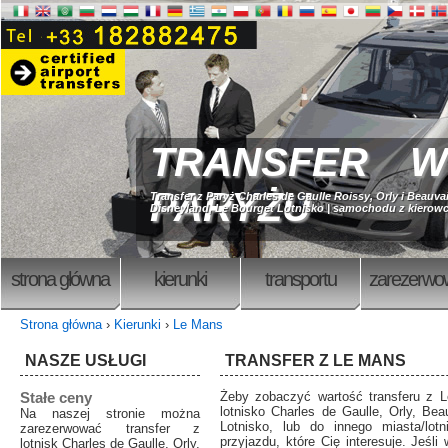
TRANSFER W
PARYŻU
Transfer z Paryż Charles de Gaulle Roissy, Orly i Beauvai
Disneyland, Le Bourget Lotnisko | samochodu z kierowc
strona główna
kierunki
transportu
zarezerwo
Strona główna
›
Kierunki
›
Le Mans
NASZE USŁUGI
TRANSFER Z LE MANS
Stałe ceny
Żeby zobaczyć wartość transferu z 
lotnisko Charles de Gaulle, Orly, Beau
Na naszej stronie można
Lotnisko, lub do innego miasta/lot
zarezerwować transfer z
przyjazdu, które Cię interesuje. Jeśl
lotnisk Charles de Gaulle, Orly,