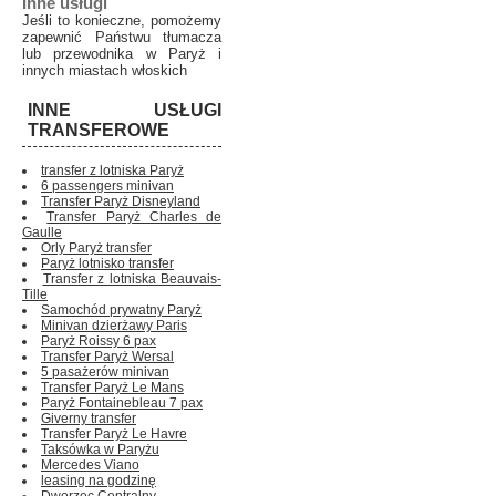
Inne usługi
Jeśli to konieczne, pomożemy
zapewnić Państwu tłumacza
lub przewodnika w Paryż i
innych miastach włoskich
INNE USŁUGI
TRANSFEROWE
transfer z lotniska Paryż
6 passengers minivan
Transfer Paryż Disneyland
Transfer Paryż Charles de
Gaulle
Orly Paryż transfer
Paryż lotnisko transfer
Transfer z lotniska Beauvais-
Tille
Samochód prywatny Paryż
Minivan dzierżawy Paris
Paryż Roissy 6 pax
Transfer Paryż Wersal
5 pasażerów minivan
Transfer Paryż Le Mans
Paryż Fontainebleau 7 pax
Giverny transfer
Transfer Paryż Le Havre
Taksówka w Paryżu
Mercedes Viano
leasing na godzinę
Dworzec Centralny