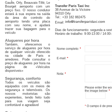
Gaulle, Orly, Beauvais-Tillé, Le
Transfer Paris Taxi Inc
Bourget aeroporto com um
38 Avenue de la Victoire
preço fixo. O nosso condutor
94310 Orly
estará à sua espera na saída
Tel.: +33 182 882475
da área do controlo do
aeroporto tendo uma placa
Email:
com seu nome, e ajudará
trazer sua bagagem para o
Dias de funcionamento: segunda a sex
veículo
Horário de trabalho: 9:00-13:00 / 14:00
Alugueres por hora
Também, oferecemos o
serviço de alugueres por hora
Nome completo:
*
de qualquer veículo oferecido
na cidade de Paris e
E-mail:
*
arredores. Pode consultar o
preço de alugueres por hora na
página de «Veículos
disponíveis»
Nota:
*
Segurança, conforto
Todos os veículos são
equipados com os meios de
Please enter the wo
segurança e telemóveis. Os
the image below:
*
nossos motoristas são
experientes, tendo feito tudo
para sua viagem seja
confortável e agradável
*
O campo é de pree