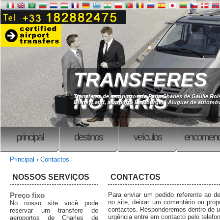
TRANSFERES
NO PARIS
Transferes de aeroportos de Paris Charles de Gaulle Rois
DisneyLand, aeroporto Le Bourget | Aluguer de automó
principal
destinos
veículos
encomend
Principal
›
Contactos
NOSSOS SERVIÇOS
CONTACTOS
Preço fixo
Para enviar um pedido referente ao d
no site, deixar um comentário ou propo
No nosso site você pode
contactos. Responderemos dentro de u
reservar um transfere de
urgência entre em contacto pelo telef
aeroportos de Charles de