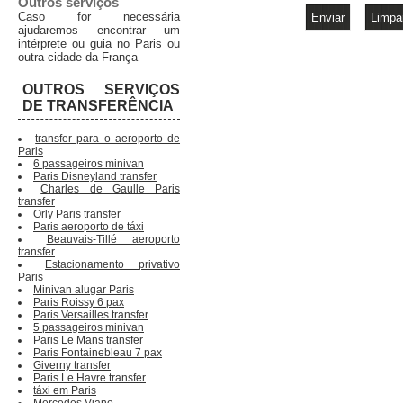
Outros serviços
Caso for necessária
ajudaremos encontrar um
intérprete ou guia no Paris ou
outra cidade da França
OUTROS SERVIÇOS
DE TRANSFERÊNCIA
transfer para o aeroporto de
Paris
6 passageiros minivan
Paris Disneyland transfer
Charles de Gaulle Paris
transfer
Orly Paris transfer
Paris aeroporto de táxi
Beauvais-Tillé aeroporto
transfer
Estacionamento privativo
Paris
Minivan alugar Paris
Paris Roissy 6 pax
Paris Versailles transfer
5 passageiros minivan
Paris Le Mans transfer
Paris Fontainebleau 7 pax
Giverny transfer
Paris Le Havre transfer
táxi em Paris
Mercedes Viano