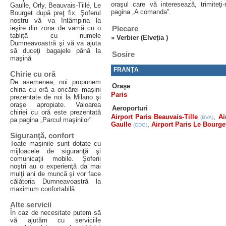
oraşul care vă interesează, trimite
Gaulle, Orly, Beauvais-Tillé, Le
pagina „A comanda”.
Bourget după preţ fix. Şoferul
nostru vă va întâmpina la
ieşire din zona de vamă cu o
Plecare
tabliţă cu numele
»
Verbier (Elveţia )
Dumneavoastră şi vă va ajuta
să duceţi bagajele până la
Sosire
maşină
FRANŢA
Chirie cu oră
De asemenea, noi propunem
Oraşe
chiria cu oră a oricărei maşini
Paris
prezentate de noi la Milano şi
oraşe apropiate. Valoarea
Aeroporturi
chiriei cu oră este prezentată
Airport Paris Beauvais-Tille
,
Ai
(BVA)
pa pagina „Parcul maşinilor”
Gaulle
,
Airport Paris Le Bourge
(CDG)
Siguranţă, confort
Toate maşinile sunt dotate cu
mijloacele de siguranţă şi
comunicaţii mobile. Şoferii
noştri au o experienţă da mai
mulţi ani de muncă şi vor face
călătoria Dumneavoastră la
maximum confortabilă
Alte servicii
În caz de necesitate putem să
vă ajutăm cu serviciile