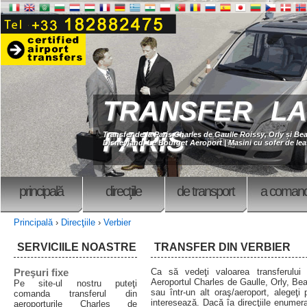
TRANSFER LA
PARIS
Transfer de la Paris Charles de Gaulle Roissy, Orly și Bea
Disneyland, Le Bourget Aeroport | Masini cu sofer de lea
principală
direcţiile
de transport
a coman
Principală
›
Direcţiile
›
Verbier
SERVICIILE NOASTRE
TRANSFER DIN VERBIER
Preşuri fixe
Ca să vedeţi valoarea transferului 
Aeroportul Charles de Gaulle, Orly, Bea
Pe site-ul nostru puteţi
sau într-un alt oraş/aeroport, alegeţi 
comanda transferul din
interesează. Dacă îa direcţiile enumera
aeroporturile Charles de