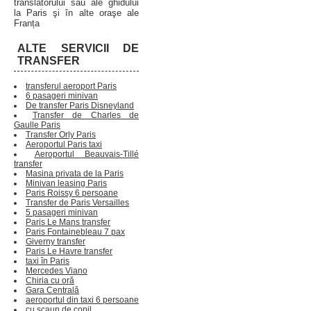
translatorului sau ale ghidului
la Paris şi în alte oraşe ale
Franța
ALTE SERVICII DE
TRANSFER
transferul aeroport Paris
6 pasageri minivan
De transfer Paris Disneyland
Transfer de Charles de
Gaulle Paris
Transfer Orly Paris
Aeroportul Paris taxi
Aeroportul Beauvais-Tillé
transfer
Masina privata de la Paris
Minivan leasing Paris
Paris Roissy 6 persoane
Transfer de Paris Versailles
5 pasageri minivan
Paris Le Mans transfer
Paris Fontainebleau 7 pax
Giverny transfer
Paris Le Havre transfer
taxi în Paris
Mercedes Viano
Chiria cu oră
Gara Centrală
aeroportul din taxi 6 persoane
cu scaun de copil