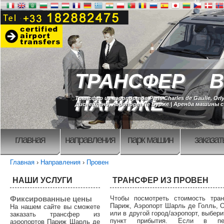
ТРАНСФЕР В
ПАРИЖЕ
Трансфер из аэропортов Paris Charles de Gaulle, Orly
Диснейленд, Аэропорт Ле Бурже | Аренда машины 
главная
направления
парк машин
заказат
Главная
›
Направления
›
Провен
НАШИ УСЛУГИ
ТРАНСФЕР ИЗ ПРОВЕН
Фиксированные цены
Чтобы посмотреть стоимость тра
Париж, Аэропорт Шарль де Голль, 
На нашем сайте вы сможете
или в другой город/аэропорт, выбер
заказать трансфер из
пункт прибытия. Если в пе
аэропортов Париж Шарль де