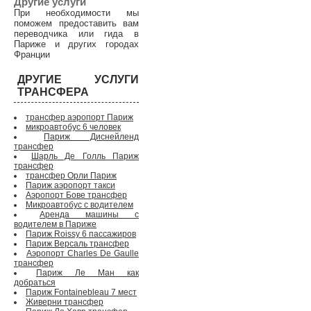
Другие услуги
При необходимости мы
поможем предоставить вам
переводчика или гида в
Париже и других городах
Франции
ДРУГИЕ УСЛУГИ
ТРАНСФЕРА
трансфер аэропорт Париж
микроавтобус 6 человек
Париж Диснейленд
трансфер
Шарль Де Голль Париж
трансфер
трансфер Орли Париж
Париж аэропорт такси
Аэропорт Бове трансфер
Микроавтобус с водителем
Аренда машины с
водителем в Париже
Париж Roissy 6 пассажиров
Париж Версаль трансфер
Аэропорт Charles De Gaulle
трансфер
Париж Ле Ман как
добраться
Париж Fontainebleau 7 мест
Живерни трансфер