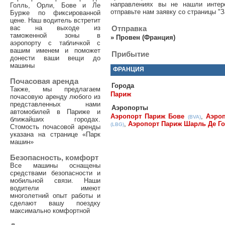
направлениях вы не нашли интер
Голль, Орли, Бове и Ле
отправьте нам заявку со страницы "З
Бурже по фиксированной
цене. Наш водитель встретит
вас на выходе из
Отправка
таможенной зоны в
»
Провен (Франция)
аэропорту с табличкой с
вашим именем и поможет
Прибытие
донести ваши вещи до
машины
ФРАНЦИЯ
Почасовая аренда
Города
Также, мы предлагаем
Париж
почасовую аренду любого из
представленных нами
Аэропорты
автомобилей в Париже и
Аэропорт Париж Бове
,
Аэроп
(BVA)
ближайших городах.
,
Аэропорт Париж Шарль Де Г
(LBG)
Стомость почасовой аренды
указана на странице «Парк
машин»
Безопасность, комфорт
Все машины оснащены
средствами безопасности и
мобильной связи. Наши
водители имеют
многолетний опыт работы и
сделают вашу поездку
максимально комфортной