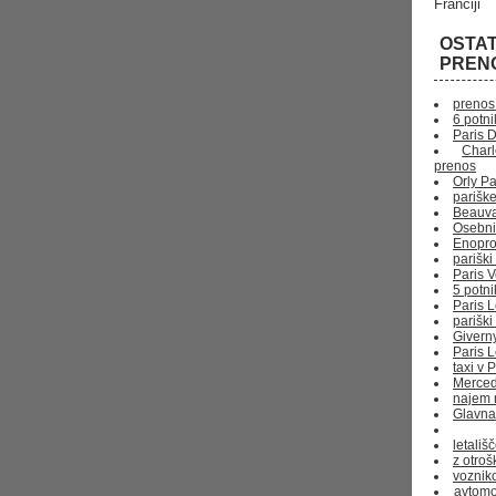
Franciji
OSTA
PREN
prenos 
6 potni
Paris 
Char
prenos
Orly Pa
pariške
Beauvai
Osebni
Enopro
pariški
Paris V
5 potni
Paris 
parišk
Givern
Paris 
taxi v 
Merced
najem 
Glavna
letališ
z otro
voznik
avtomo