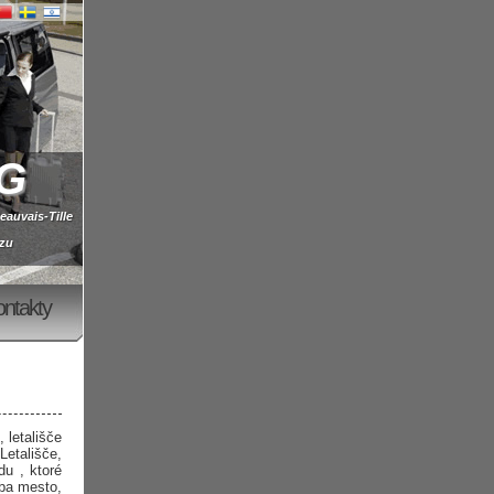
G
auvais-Tille
izu
ontakty
 letališče
Letališče,
du , ktoré
ba mesto,