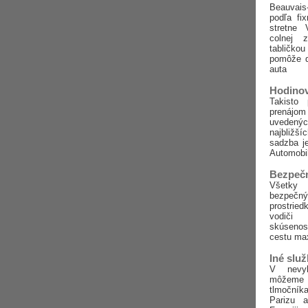
Beauvais
podľa fi
stretne
colnej 
tabličk
pomôže d
auta
Hodino
Takisto
prenáj
uvedených
najbližší
sadzba j
Automobi
Bezpečn
Všetky 
bezpeč
prostrie
vodiči
skúseno
cestu ma
Iné slu
V nevyh
môžem
tlmočník
Parizu 