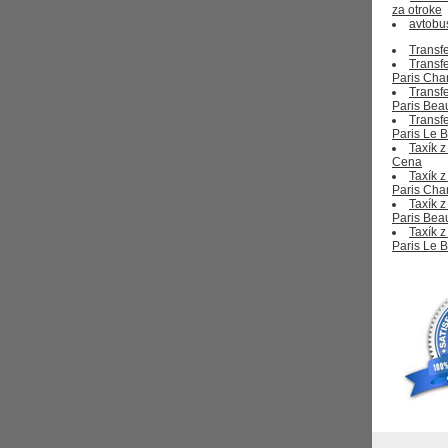
za otroke
avtobu
Transfe
Transfe
Paris Cha
Transfe
Paris Beau
Transfe
Paris Le 
Taxík z
Cena
Taxík z
Paris Cha
Taxík z
Paris Bea
Taxík z
Paris Le 