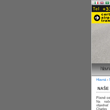
hlavn
Hlavná
›
NAŠE
Fixné c
Na naš
objednať
Charles