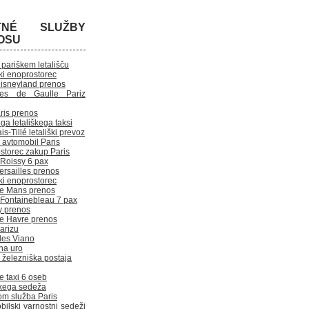
TNÉ SLUŽBY
OSU
pariškem letališču
ki enoprostorec
Disneyland prenos
les de Gaulle Pariz
ris prenos
ga letališkega taksi
s-Tillé letališki prevoz
 avtomobil Paris
storec zakup Paris
 Roissy 6 pax
ersailles prenos
ki enoprostorec
Le Mans prenos
i Fontainebleau 7 pax
y prenos
Le Havre prenos
Parizu
es Viano
na uro
 železniška postaja
če taxi 6 oseb
škega sedeža
om služba Paris
bilski varnostni sedeži