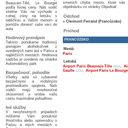
smeroch chýba mesto, ktoré vás 
Beauvais-Tillé, Le Bourget
objednávku zo stránky Objednať.
podľa fixnej ceny. Náš vodič
stretne Vás na východe z
colnej zóny na letisku s
Odchod
tabličkou a Vašim menom a
»
Clermont Ferrand (Francúzsko)
pomôže doniesť vaše veci do
auta
Príchod
Hodinový prenájom
FRANCÚZSKO
Takisto ponúkame hodinový
prenájom akéhokoľvek z
Mestá
uvedených nami áut v Parizu a
Paris
najbližších mestách. Hodinová
sadzba je uvedená na stránke
Letiská
Automobilový park
Airport Paris Beauvais-Tille
,
Ai
(BVA)
Gaulle
,
Airport Paris Le Bourge
(CDG)
Bezpečnosť, pohodlie
Všetky autá sú vybavené
bezpečnými a mobilnými
prostriedkami spojenia. Naši
vodiči majú mnohoročné
skúsenosti a urobia vašu
cestu maximálne pohodlnou
Iné služby
V nevyhnutných prípadoch
môžeme Vám ponuknúť
tlmočníka alebo sprievodcu v
Parizu a iných mestách v