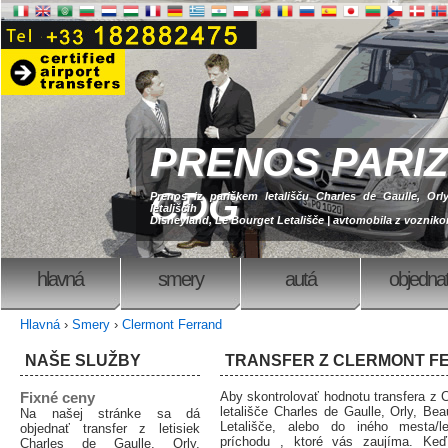
PRENOS PARIZ
CDG
Prenos iz pariškem letališču Charles de Gaulle, Orly
letališčih
Disneyland, Le Bourget Letališče | avtomobila z voznik
hlavná
smery
autá
objedna
Hlavná
›
Smery
›
Clermont Ferrand
NAŠE SLUŽBY
TRANSFER Z CLERMONT F
Fixné ceny
Aby skontrolovať hodnotu transfera z C
letališče Charles de Gaulle, Orly, Bea
Na našej stránke sa dá
Letališče, alebo do iného mesta/le
objednať transfer z letisiek
príchodu , ktoré vás zaujíma. Ke
Charles de Gaulle, Orly,