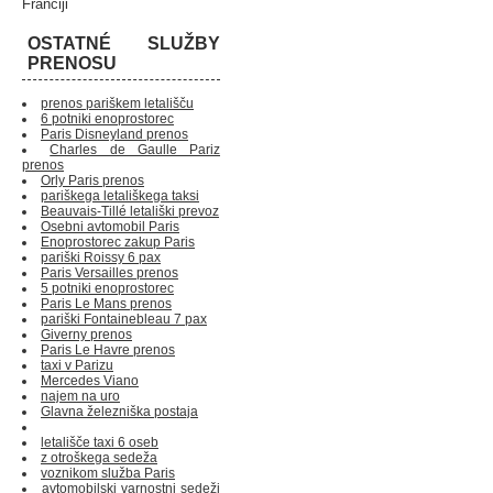
Franciji
OSTATNÉ SLUŽBY
PRENOSU
prenos pariškem letališču
6 potniki enoprostorec
Paris Disneyland prenos
Charles de Gaulle Pariz
prenos
Orly Paris prenos
pariškega letališkega taksi
Beauvais-Tillé letališki prevoz
Osebni avtomobil Paris
Enoprostorec zakup Paris
pariški Roissy 6 pax
Paris Versailles prenos
5 potniki enoprostorec
Paris Le Mans prenos
pariški Fontainebleau 7 pax
Giverny prenos
Paris Le Havre prenos
taxi v Parizu
Mercedes Viano
najem na uro
Glavna železniška postaja
letališče taxi 6 oseb
z otroškega sedeža
voznikom služba Paris
avtomobilski varnostni sedeži