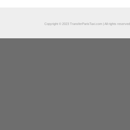
Copyright © 2023 TransferParisTaxi.com | All rights reserved