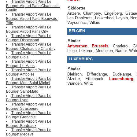
Transfer Airport Paris Le
Bourget Airport Paris Charles de
Skidorter
Gaulle
Anzere
,
Champery
,
Engelberg
,
Gstaa
Transfer Airport Paris Le
Les Diablerets
,
Leukerbad
,
Leysin
,
Nen
Bourget Airport Paris Beauvais-
Veysonnaz
,
Villars
Tille
Transfer Airport Paris Le
BELGIEN
Bourget Airport Paris Orly
Transfer Airport Paris Le
Bourget Disneyland
Stader
Transfer Airport Paris Le
Antwerpen
,
Brussels
,
Charleroi
,
G
Bourget Chateau de Chantilly
Liege
,
Lokeren
,
Mechelen
,
Namur
,
Wate
Transfer Airport Paris Le
Bourget Blois
LUXEMBURG
Transfer Airport Paris Le
Bourget Le Mans
Stader
Transfer Airport Paris Le
Diekirch
,
Differdange
,
Dudelange
,
Bourget Amboise
Transfer Airport Paris Le
Alzette
,
Ettelbruck
,
Luxembourg
Bourget Mont Saint-Michel
Vianden
,
Wiltz
Transfer Airport Paris Le
Bourget Saint-Malo
Transfer Airport Paris Le
Bourget Lyon
Transfer Airport Paris Le
Bourget Strasbourg
Transfer Airport Paris Le
Bourget Grenoble
Transfer Airport Paris Le
Bourget Bordeaux
Transfer Airport Paris Le
Bourget Megeve