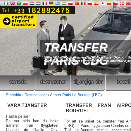
TRANSFER
PARIS CDG
Transfer från Paris Charles de Gaulle Roissy, Orly och Be
Disneyland, Le Bourget Flygplats | bil med chaufför hyres
startsida
destinationer
tillgangliga bilar
bestall
Startsida
›
Destinationer
›
Airport Paris Le Bourget (LBG)
VARA TJANSTER
TRANSFER FRAN AIRP
BOURGET
Fasta priser
Pa var sida kan du boka
For att se priset pa transfer fran Ai
transfer fran flygplatser
(LBG) till Paris, flygplatsen Charles de
Charles de Gaulle, Orly,
Tillé, Le Bourget, eller till annen stad