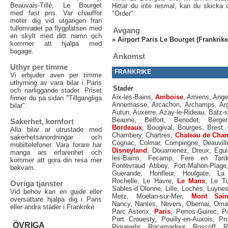
Beauvais-Tillé, Le Bourget
Hittar du inte resmal, kan du skicka
med fast pris. Var chauffor
"Order".
moter dig vid utgangen fran
tullomradet pa flygplatsen med
Avgang
en skylt med ditt namn och
»
Airport Paris Le Bourget (Frankrike
kommer att hjalpa med
bagage.
Ankomst
Uthyr per timme
FRANKRIKE
Vi erbjuder aven per timme
uthyrning av vara bilar i Paris
Stader
och narliggande stader. Priset
Aix-les-Bains
,
Amboise
,
Amiens
,
Ange
finner du pa sidan "Tillgangliga
Annemasse
,
Arcachon
,
Archamps
,
Ar
bilar".
Autun
,
Auxerre
,
Azay-le-Rideau
,
Batz-s
Beaune
,
Belfort
,
Benodet
,
Berge
Sakerhet, komfort
Bordeaux
,
Bougival
,
Bourges
,
Brest
,
Alla bilar ar utrustade med
Chambery
,
Chartres
,
Chateau de Chant
sakerhetsanordningar och
Cognac
,
Colmar
,
Compiegne
,
Deauvill
mobiltelefoner. Vara forare har
Disneyland
,
Douarnenez
,
Dreux
,
Egui
manga ars erfarenhet och
les-Bains
,
Fecamp
,
Fere en Tard
kommer att gora din resa mer
Fontevraud Abbey
,
Fort-Mahon-Plage
bekvam.
Guerande
,
Honfleur
,
Houlgate
,
La
Rochelle
,
Le Havre
,
Le Mans
,
Le To
Ovriga tjanster
Sables-d`Olonne
,
Lille
,
Loches
,
Luyne
Vid behov kan en guide eller
Metz
,
Moelan-sur-Mer
,
Mont Saint
oversattare hjalpa dig i Paris
Nancy
,
Nantes
,
Nevers
,
Obernai
,
Oma
eller andra städer i Frankrike
Parc Asterix
,
Paris
,
Perros-Guirec
,
Po
Port Crouesty
,
Pouilly-en-Auxois
,
Pr
ÖVRIGA
Riquewihr
,
Rocamadour
,
Roscoff
,
R