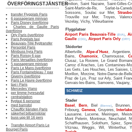
ÖVERFÖRINGSTJÄNSTER
Emilion
,
Saint Nazaire
,
Saint-Gilles-C
Saint-Martin-de-Re
,
Sarlat-la-Caned
Soissons
,
Soulac sur Mer
,
Strasbo
transfer Flygplats Paris
Trouville sur Mer
,
Troyes
,
Valenc
6 passagerare minivan
Vezelay
,
Vichy
,
Villeurbanne
Paris Disney överföring
Charles de Gaulle Paris
Flygplatser
överföring
Airport Paris Beauvais-Tille
,
Ai
Orly Paris överföring
(BVA)
Gaulle
,
Airport Paris Orly
Paris flygplats taxi
(CDG)
(ORY)
Beauvais-Tillé flygtransfer
Skidorter
Personbil Paris
Minibuss hyra Paris
Albertville
,
Alpe-d`Huez
,
Argentiere
Paris Roissy 6 pax
Bains
,
Chamonix
,
Chamrousse
,
C
Paris Versailles överföring
Clusaz
,
La Rosiere
,
Le Grand Bornan
5 passagerare minivan
Carroz d`Araches
,
Les Contamines-Mon
Paris Le Mans överföring
Les Gets
,
Les Houches
,
Les Saisies
,
Paris Fontainebleau 7 pax
Morillon
,
Morzine
,
Notre-Dame-de-Bel
Giverny överföring
Praz de Lys
,
Praz sur Arly
,
Saint Fra
Paris Le Havre överföring
Gervais-les-Bains
,
Samoens
,
Vaujany
,
taxi i Paris
Mercedes Viano
SCHWEIZ
per timme hyresavtal
centralstation
Stader
flygtaxi 6 personer
med barnstol
Basel
,
Bern
,
Biel
,
Brunnen
(Bienne)
Chaufför tjänsten Paris
Fribourg
,
Geneva
,
Gruyeres
,
Interlak
säkerhet bilbarnstolar
Lausanne
,
Lucerne
,
Meiringen
,
Meist
buss upp till 16 pers
Mont Pelerin
,
Montreux
,
Neuchatel
,
N
Schaffhausen
,
Solothurn
,
Spiez
,
Spre
Transfer Airport Paris Le
Vitznau
,
Weggis
,
Wil
,
Winterthur
,
Y
Bourget Paris
Zurich