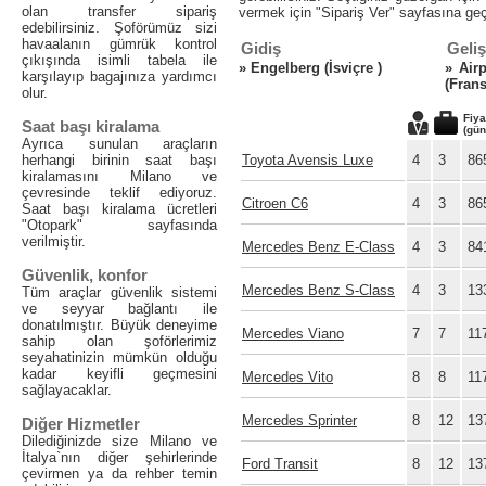
olan transfer sipariş
vermek için "Sipariş Ver" sayfasına geç
edebilirsiniz. Şoförümüz sizi
havaalanın gümrük kontrol
Gidiş
Geliş
çıkışında isimli tabela ile
»
Engelberg (İsviçre )
»
Air
karşılayıp bagajınıza yardımcı
(Frans
olur.
Fiya
Saat başı kiralama
(gün
Ayrıca sunulan araçların
herhangi birinin saat başı
Toyota Avensis Luxe
4
3
86
kiralamasını Milano ve
çevresinde teklif ediyoruz.
Citroen C6
4
3
86
Saat başı kiralama ücretleri
"Otopark" sayfasında
verilmiştir.
Mercedes Benz E-Class
4
3
84
Güvenlik, konfor
Mercedes Benz S-Class
4
3
13
Tüm araçlar güvenlik sistemi
ve seyyar bağlantı ile
donatılmıştır. Büyük deneyime
Mercedes Viano
7
7
11
sahip olan şoförlerimiz
seyahatinizin mümkün olduğu
kadar keyifli geçmesini
Mercedes Vito
8
8
11
sağlayacaklar.
Mercedes Sprinter
8
12
13
Diğer Hizmetler
Dilediğinizde size Milano ve
İtalya`nın diğer şehirlerinde
Ford Transit
8
12
13
çevirmen ya da rehber temin