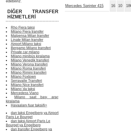
edebiliriz.
Mercedes Sprinter 415
16
10
18
DIĞER TRANSFER
HIZMETLERI
Rho Fiera taksi
Milano Fiera transfer
Malpensa Milan transfer
Linate Milan transfer
Airport Milano taksi
Bergamo Milano transferi
Private car milano
Milano minibüs kiralama
Milano Venedik transferi
Milano Verona transferi
Milano Roma transferi
Milano Rimini transferi
Milano Foxtown
Serravalle Transferi
Milano Nice transferi
Milano`da taksi
Mercedess Viano
Milano saat başı araç
kiralama
Havaalanı fuar taksi/li>
dan taksi Engelberg ya Airport
Paris Le Bourget
dan taksi Airport Paris Le
Bourget ya Engelberg
dan transfer Engelberg ya