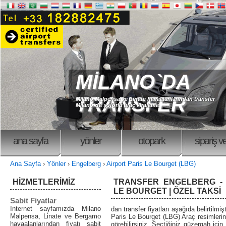
MİLANO`DA
TRANSFER
Milano Malpensa ve Linate havaalanlarından transfer
Milano`da şoförlü araç kiralama
ana sayfa
yönler
otopark
sipariş v
Ana Sayfa
›
Yönler
›
Engelberg
›
Airport Paris Le Bourget (LBG)
HİZMETLERİMİZ
TRANSFER ENGELBERG - 
LE BOURGET | ÖZEL TAKSİ
Sabit Fiyatlar
Internet sayfamızda Milano
dan transfer fiyatları aşağıda belirtilmiş
Malpensa, Linate ve Bergamo
Paris Le Bourget (LBG) Araç resimlerin
havaalanlarından fiyatı sabit
görebilirsiniz. Seçtiğiniz güzergah için 