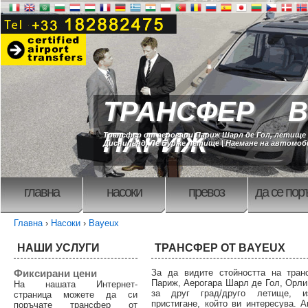
ТРАНСФЕР В
ПАРИЖ
Трансфер от аерогари Париж Шарл де Гол, летище
Дисниленд, Ле Бурже летище | Наемане на автомо
главна
насоки
превоз
да се пор
Главна
›
Насоки
›
Bayeux
НАШИ УСЛУГИ
ТРАНСФЕР ОТ BAYEUX
Фиксирани цени
За да видите стойността на тран
Париж, Аерогара Шарл де Гол, Орли
На нашата Интернет-
за друг град/друго летище, и
страница можете да си
пристигане, който ви интересува. А
поръчате трансфер от