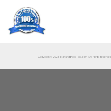
Copyright © 2023 TransferParisTaxi.com | All rights reserved