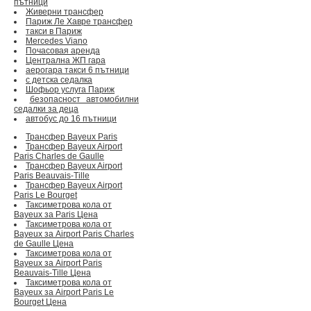
пътници
Живерни трансфер
Париж Ле Хавре трансфер
такси в Париж
Mercedes Viano
Почасовая аренда
Централна ЖП гара
аерогара такси 6 пътници
с детска седалка
Шофьор услуга Париж
безопасност автомобилни
седалки за деца
автобус до 16 пътници
Трансфер Bayeux Paris
Трансфер Bayeux Airport
Paris Charles de Gaulle
Трансфер Bayeux Airport
Paris Beauvais-Tille
Трансфер Bayeux Airport
Paris Le Bourget
Таксиметрова кола от
Bayeux за Paris Цена
Таксиметрова кола от
Bayeux за Airport Paris Charles
de Gaulle Цена
Таксиметрова кола от
Bayeux за Airport Paris
Beauvais-Tille Цена
Таксиметрова кола от
Bayeux за Airport Paris Le
Bourget Цена