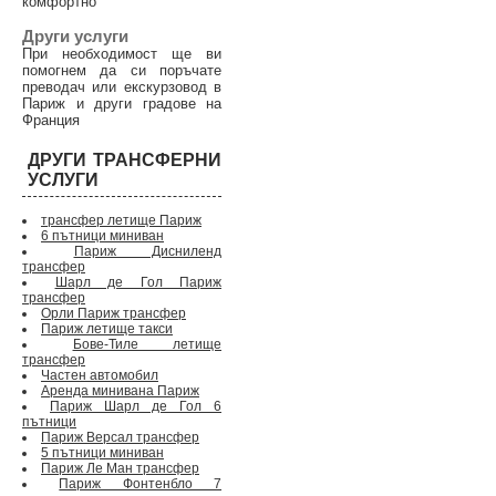
комфортно
Други услуги
При необходимост ще ви
помогнем да си поръчате
преводач или екскурзовод в
Париж и други градове на
Франция
ДРУГИ ТРАНСФЕРНИ
УСЛУГИ
трансфер летище Париж
6 пътници миниван
Париж Дисниленд
трансфер
Шарл де Гол Париж
трансфер
Орли Париж трансфер
Париж летище такси
Бове-Тиле летище
трансфер
Частен автомобил
Аренда минивана Париж
Париж Шарл де Гол 6
пътници
Париж Версал трансфер
5 пътници миниван
Париж Ле Ман трансфер
Париж Фонтенбло 7