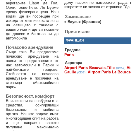
долу насоки не намерихте града, 
аерогарите Шарл де Гол,
изпратете ни заявка от страница "Да 
Орли, Бове-Тиле, Ле Бурже
срещу фиксирана цена. Наш
водач ще ви посрещне при
Заминаване
изхода от митническата зона
»
Bayeux (Франция)
на летището с табелка с
вашето име и ще ви помогне
Пристигане
да донесете багажаа ви до
автомобила
ФРАНЦИЯ
Почасово арендуване
Градове
Също така Ви предлагаме
Paris
почасово арендуване на
всеки от представените от
Аерогара
нас автомобили в Париж и
Airport Paris Beauvais-Tille
,
Ai
(BVA)
най-близките градове.
Gaulle
,
Airport Paris Le Bourge
(CDG)
Стойността на почасово
арендуване е посочена на
страница «Автомобилен
парк»
Безопасност, комфорт
Всички коли са снабдени със
средства, осигуряващи
безопасност и мобилна
връзка. Нашите водачи имат
многогодишен опит на работа
и ще направят вашето
пътуване максимално