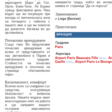
намерихте града, който ви интер
аерогарите Шарл де Гол,
заявка от страница "Да се поръча".
Орли, Бове-Тиле, Ле Бурже
срещу фиксирана цена. Наш
водач ще ви посрещне при
Заминаване
изхода от митническата зона
»
Liege (Белгия)
на летището с табелка с
вашето име и ще ви помогне
Пристигане
да донесете багажаа ви до
автомобила
ФРАНЦИЯ
Почасово арендуване
Градове
Също така Ви предлагаме
Paris
почасово арендуване на
всеки от представените от
Аерогара
нас автомобили в Париж и
Airport Paris Beauvais-Tille
,
Ai
(BVA)
най-близките градове.
Gaulle
,
Airport Paris Le Bourge
(CDG)
Стойността на почасово
арендуване е посочена на
страница «Автомобилен
парк»
Безопасност, комфорт
Всички коли са снабдени със
средства, осигуряващи
безопасност и мобилна
връзка. Нашите водачи имат
многогодишен опит на работа
и ще направят вашето
пътуване максимално