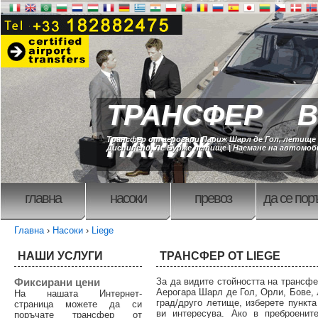
ТРАНСФЕР В
ПАРИЖ
Трансфер от аерогари Париж Шарл де Гол, летище
Дисниленд, Ле Бурже летище | Наемане на автомо
главна
насоки
превоз
да се пор
Главна
›
Насоки
›
Liege
НАШИ УСЛУГИ
ТРАНСФЕР ОТ LIEGE
Фиксирани цени
За да видите стойността на трансфе
Аерогара Шарл де Гол, Орли, Бове, 
На нашата Интернет-
град/друго летище, изберете пункта
страница можете да си
ви интересува. Ако в преброенит
поръчате трансфер от