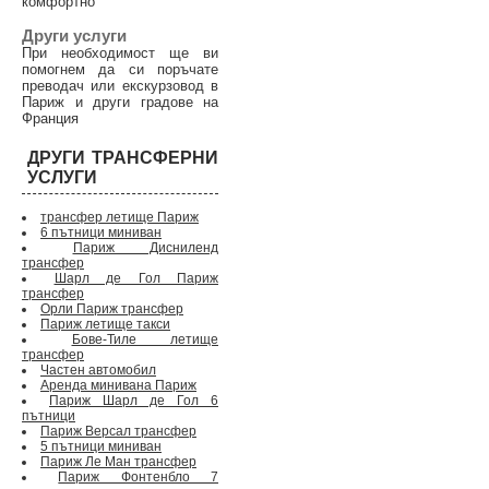
комфортно
Други услуги
При необходимост ще ви
помогнем да си поръчате
преводач или екскурзовод в
Париж и други градове на
Франция
ДРУГИ ТРАНСФЕРНИ
УСЛУГИ
трансфер летище Париж
6 пътници миниван
Париж Дисниленд
трансфер
Шарл де Гол Париж
трансфер
Орли Париж трансфер
Париж летище такси
Бове-Тиле летище
трансфер
Частен автомобил
Аренда минивана Париж
Париж Шарл де Гол 6
пътници
Париж Версал трансфер
5 пътници миниван
Париж Ле Ман трансфер
Париж Фонтенбло 7