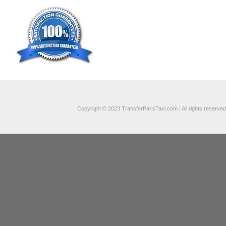
Copyright © 2023 TransferParisTaxi.com | All rights reserved