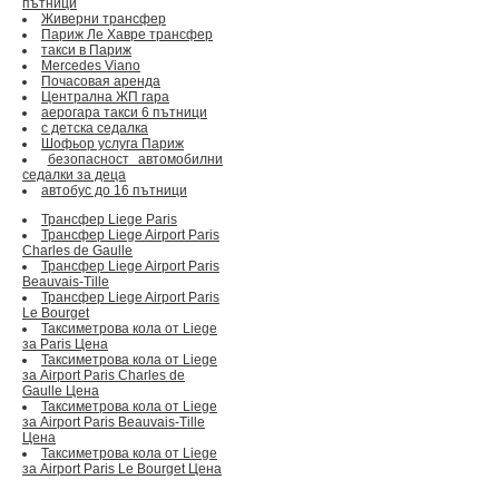
пътници
Живерни трансфер
Париж Ле Хавре трансфер
такси в Париж
Mercedes Viano
Почасовая аренда
Централна ЖП гара
аерогара такси 6 пътници
с детска седалка
Шофьор услуга Париж
безопасност автомобилни
седалки за деца
автобус до 16 пътници
Трансфер Liege Paris
Трансфер Liege Airport Paris
Charles de Gaulle
Трансфер Liege Airport Paris
Beauvais-Tille
Трансфер Liege Airport Paris
Le Bourget
Таксиметрова кола от Liege
за Paris Цена
Таксиметрова кола от Liege
за Airport Paris Charles de
Gaulle Цена
Таксиметрова кола от Liege
за Airport Paris Beauvais-Tille
Цена
Таксиметрова кола от Liege
за Airport Paris Le Bourget Цена