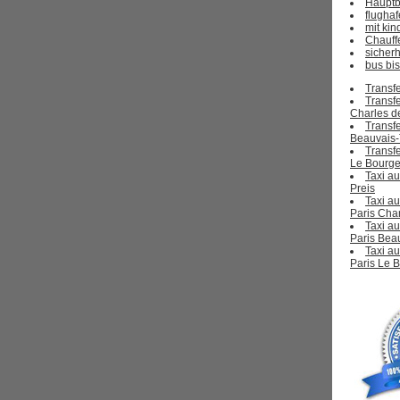
Hauptb
flughaf
mit kin
Chauff
sicherh
bus bi
Transf
Transfe
Charles d
Transfe
Beauvais-T
Transfe
Le Bourge
Taxi a
Preis
Taxi au
Paris Char
Taxi au
Paris Beau
Taxi au
Paris Le B