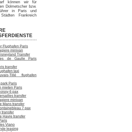
arf können wir für
nen Dolmetscher bzw.
ührer in Paris und
Städten Frankreich
RE
SFERDIENSTE
er Flughafen Paris
agiere minivan
Disneyland Transfer
les de Gaulle Paris
ris transfer
lughafen taxi
uvais-Tillé flughafen
 park Paris
n mieten Paris
Roissy 6 pax
ersailles transfer
agiere minivan
e Mans transfer
Fontainebleau 7 pax
 transfer
e Havre transfer
Paris
es Viano
unde leasing