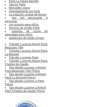
París Le Havre tránsfer
Taxi en París
Mercedes Viano
Arrendamiento por hora
La estación central de trenes
taxi del aeropuerto 6
personas
con asiento para niños
Servicio de chofer París
asientos de coche de
seguridad para niños
autobuses de hasta 16 pax
Tránsfer Lucerne Airport Paris
Beauvais-Tille
Tránsfer Lucerne Airport Paris
Le Bourget
Tránsfer Lucerne Paris
Tránsfer Lucerne Airport Paris
Charles de Gaulle
Taxi desde Lucerne a Airport
Paris Beauvais-Tille Precio
Taxi desde Lucerne a Airport
Paris Le Bourget Precio
Taxi desde Lucerne a Paris
Precio
Taxi desde Lucerne a Airport
Paris Charles de Gaulle Precio