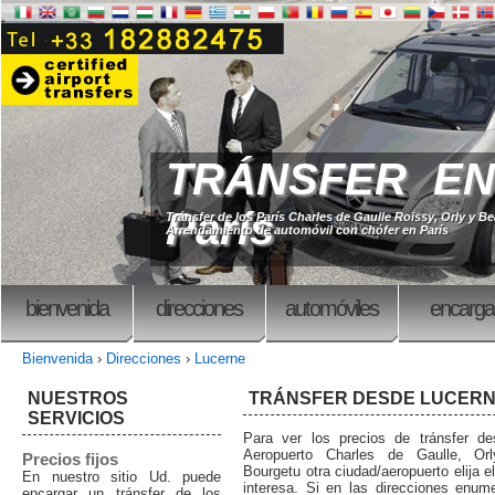
TRÁNSFER EN
París
Tránsfer de los París Charles de Gaulle Roissy, Orly y B
Arrendamiento de automóvil con chófer en París
bienvenida
direcciones
automóviles
encarga
Bienvenida
›
Direcciones
›
Lucerne
NUESTROS
TRÁNSFER DESDE LUCER
SERVICIOS
Para ver los precios de tránsfer d
Aeropuerto Charles de Gaulle, Orly
Precios fijos
Bourgetu otra ciudad/aeropuerto elija e
En nuestro sitio Ud. puede
interesa. Si en las direcciones enum
encargar un tránsfer de los