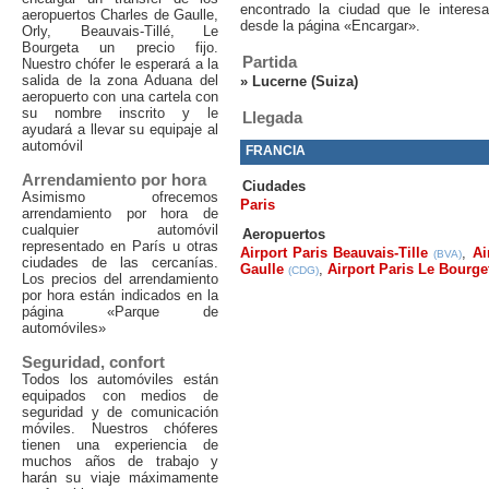
encontrado la ciudad que le interes
aeropuertos Charles de Gaulle,
desde la página «Encargar».
Orly, Beauvais-Tillé, Le
Bourgeta un precio fijo.
Partida
Nuestro chófer le esperará a la
salida de la zona Aduana del
»
Lucerne (Suiza)
aeropuerto con una cartela con
su nombre inscrito y le
Llegada
ayudará a llevar su equipaje al
automóvil
FRANCIA
Arrendamiento por hora
Ciudades
Asimismo ofrecemos
Paris
arrendamiento por hora de
cualquier automóvil
Aeropuertos
representado en París u otras
Airport Paris Beauvais-Tille
,
Ai
(BVA)
ciudades de las cercanías.
Gaulle
,
Airport Paris Le Bourge
(CDG)
Los precios del arrendamiento
por hora están indicados en la
página «Parque de
automóviles»
Seguridad, confort
Todos los automóviles están
equipados con medios de
seguridad y de comunicación
móviles. Nuestros chóferes
tienen una experiencia de
muchos años de trabajo y
harán su viaje máximamente