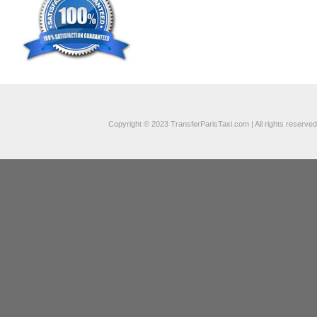
Copyright © 2023 TransferParisTaxi.com | All rights reserved