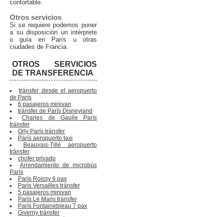
confortable.
Otros servicios
Si se requiere podemos poner
a su disposición un intérprete
o guía en París u otras
ciudades de Francia.
OTROS SERVICIOS
DE TRANSFERENCIA
tránsfer desde el aeropuerto
de París
6 pasajeros minivan
tránsfer de París Disneyland
Charles de Gaulle París
tránsfer
Orly París tránsfer
París aeropuerto taxi
Beauvais-Tillé aeropuerto
tránsfer
chofer privado
Arrendamiento de microbús
París
París Roissy 6 pax
París Versailles tránsfer
5 pasajeros minivan
París Le Mans tránsfer
París Fontainebleau 7 pax
Giverny tránsfer