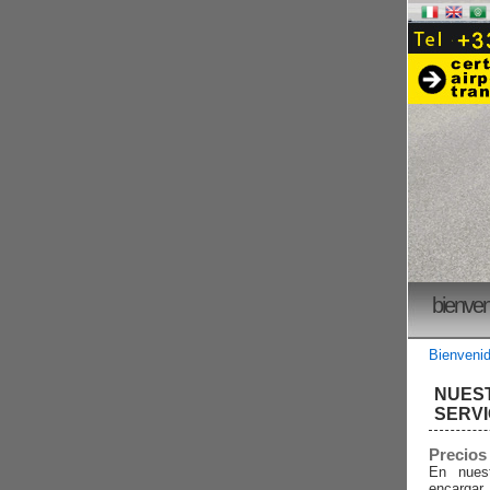
bienven
Bienveni
NUES
SERVI
Precios 
En nuest
encargar