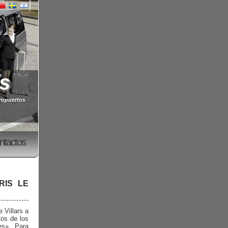
s
eropuertos
ntactos
RIS LE
 Villars a
tos de los
es». Para