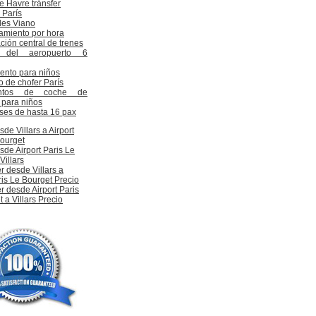
e Havre tránsfer
 París
es Viano
amiento por hora
ción central de trenes
i del aeropuerto 6
iento para niños
o de chofer París
entos de coche de
 para niños
ses de hasta 16 pax
sde Villars a Airport
Bourget
sde Airport Paris Le
Villars
r desde Villars a
ris Le Bourget Precio
r desde Airport Paris
 a Villars Precio