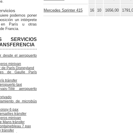
le.
ervicios
Mercedes Sprinter 415
16
10
1656,00
1791,
quiere podemos poner
osición un intérprete
en París u otras
de Francia.
S SERVICIOS
RANSFERENCIA
er desde el aeropuerto
jeros minivan
r de París Disneyland
les de Gaulle París
rís tránsfer
eropuerto taxi
vais-Tillé aeropuerto
privado
damiento de microbús
Roissy 6 pax
ersailles tránsfer
jeros minivan
e Mans tránsfer
Fontainebleau 7 pax
 tránsfer