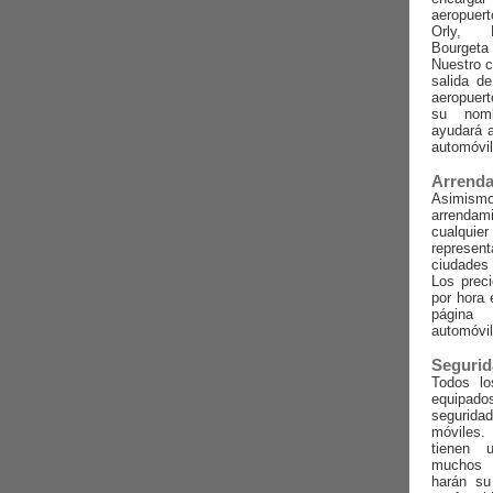
aeropuert
Orly, B
Bourget
Nuestro c
salida d
aeropuert
su nomb
ayudará a
automóvil
Arrenda
Asimi
arrenda
cualq
represent
ciudades
Los preci
por hora 
págin
automóvi
Segurid
Todos lo
equipad
segurida
móviles.
tienen 
muchos 
harán su