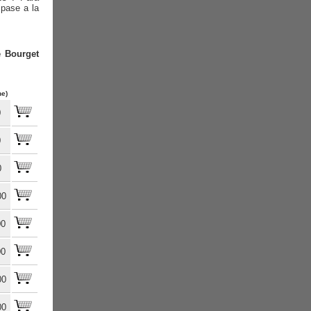
 pase a la
e Bourget
he)
0
0
0
00
00
00
00
00