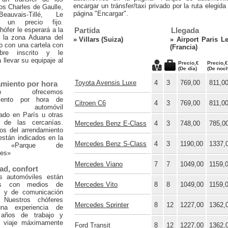
encargar un tránsfer/taxi privado por la ruta elegida
os Charles de Gaulle,
página "Encargar".
eauvais-Tillé, Le
a un precio fijo.
hófer le esperará a la
Partida
Llegada
e la zona Aduana del
»
Villars (Suiza)
»
Airport Paris L
o con una cartela con
(Francia)
re inscrito y le
 llevar su equipaje al
Precio,€
Precio,€
(De día)
(De noc
Toyota Avensis Luxe
4
3
769,00
811,0
miento por hora
smo ofrecemos
miento por hora de
Citroen C6
4
3
769,00
811,0
uier automóvil
ado en París u otras
 de las cercanías.
Mercedes Benz E-Class
4
3
748,00
785,0
os del arrendamiento
están indicados en la
Mercedes Benz S-Class
4
3
1190,00
1337,
a «Parque de
les»
Mercedes Viano
7
7
1049,00
1159,
ad, confort
s automóviles están
os con medios de
Mercedes Vito
8
8
1049,00
1159,
d y de comunicación
 Nuestros chóferes
Mercedes Sprinter
8
12
1227,00
1362,
una experiencia de
años de trabajo y
 viaje máximamente
Ford Transit
8
12
1227,00
1362,