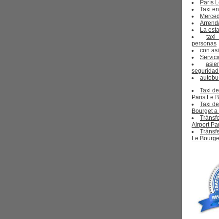
París L
Taxi en
Merced
Arrend
La esta
tax
personas
con as
Servici
asi
seguridad
autobu
Taxi de
Paris Le 
Taxi de
Bourget a 
Tránsfe
Airport Pa
Tránsfe
Le Bourget