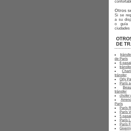
confortab
Otros s
Si se re
a su disp
o guía 
ciudades 
OTRO
DE T
tránsf
de París
6 pasa
tránsfe
Char
tránsfer
Orly Pa
París a
Beau
tránsfer
chofer 
Arren
París
París 
París V
5 pasa
París L
París 
Giverny