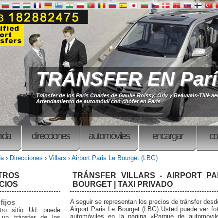
TRÁNSFER EN Parí
Tránsfer de los París Charles de Gaulle Roissy, Orly y Beauvais-Tillé a
Arrendamiento de automóvil con chófer en París
ida
direcciones
automóviles
encargar
co
da
›
Direcciones
›
Villars
›
Airport Paris Le Bourget (LBG)
TROS
TRÁNSFER VILLARS - AIRPORT PA
CIOS
BOURGET | TAXI PRIVADO
fijos
A seguir se representan los precios de tránsfer desde
Airport Paris Le Bourget (LBG) Usted puede ver fo
ro sitio Ud. puede
automóviles en la página «Parque de automóvil
 un tránsfer de los