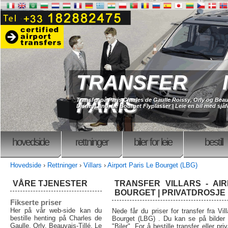
TRANSFER I
PARIS
Transfer på Paris Charles de Gaulle Roissy, Orly og Beau
DisneyLand, Le Bourget Flyplasser | Leie en bil med sjåfø
hovedside
rettninger
biler for leie
bestill
Hovedside
›
Rettninger
›
Villars
›
Airport Paris Le Bourget (LBG)
VÅRE TJENESTER
TRANSFER VILLARS - AI
BOURGET | PRIVATDROSJE
Fikserte priser
Her på vår web-side kan du
Nede får du priser for transfer fra Vill
bestille henting på Charles de
Bourget (LBG) . Du kan se på bilder 
Gaulle, Orly, Beauvais-Tillé, Le
"Biler". For å bestille transfer eller pri