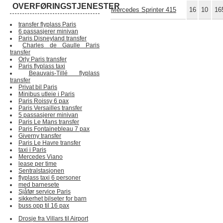
OVERFØRINGSTJENESTER
Mercedes Sprinter 415
16
10
16
transfer flyplass Paris
6 passasjerer minivan
Paris Disneyland transfer
Charles de Gaulle Paris
transfer
Orly Paris transfer
Paris flyplass taxi
Beauvais-Tillé flyplass
transfer
Privat bil Paris
Minibus utleie i Paris
Paris Roissy 6 pax
Paris Versailles transfer
5 passasjerer minivan
Paris Le Mans transfer
Paris Fontainebleau 7 pax
Giverny transfer
Paris Le Havre transfer
taxi i Paris
Mercedes Viano
lease per time
Sentralstasjonen
flyplass taxi 6 personer
med barnesete
Sjåfør service Paris
sikkerhet bilseter for barn
buss opp til 16 pax
Drosje fra Villars til Airport