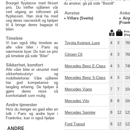
Bourget flyplasse med fiksert
du ønsker, gå på side "Bestill".
pris. Du treffer sjåføren vår
ved utgang av tollsonen på
Avreise
Anko
flyplassen. Han skal ha med
»
Villars (Sveits)
»
Air
seg deres navneskilt og hjelper
(Frank
til å bringe deres bagasje til
bilen
Pris
(Dag
Timeleie
Vi kan også tilby timeleie av
Toyota Avensis Luxe
4
3
76
alle våre biler i Paris og
nærmeste byer. Du kan se pris
Citroen C6
4
3
76
på timeleie på side "Biler"
Sikkerhet, komfort
Mercedes Benz E-Class
4
3
74
Alle våre biler er utrustet med
sikkerhetsutstyr og
Mercedes Benz S-Class
4
3
11
mobiltelefoner. Våre sjåfører
har god kompetanse og
langårig erfaring. De hjelper å
Mercedes Viano
7
7
10
gjøre deres reise så
komfortabelt som mulig
Mercedes Vito
8
8
10
Andre tjenester
Hvis du trenger en gaid eller en
Mercedes Sprinter
8
12
12
tolk i Paris og andre byer i
Frankrike, kan vi også hjelpe
Ford Transit
8
12
12
ANDRE