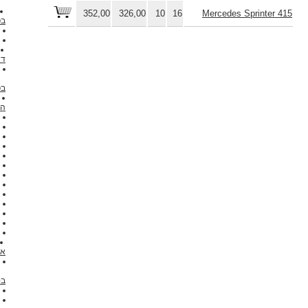
הובלה משדה התעופה
352,00
326,00
10
16
בפריז
המיניוואן 6 נוסעים
העברת פריז דיסנילנד
צ'ארלס העברת העברת
דה גול בפריז
אורלי פריז
מונית שדה התעופה
בפריז
בובה-Tille הסעה משדה
התעופה
רכב פרטי פריז
מיניוואן החכירה פריז
פריז פאקס Roissy 6
העברת פריז ורסאי
5 המיניוואן נוסעים
העברת פריז לה מאן
פריז פונטנבלו 7 פאקס
העברת Giverny
העברת פריז Le Havre
מונית בפריז
Mercedess תאנה
חכירה לשעה li
תחנת רכבת המרכזית
שדה התעופה מונית 6
אנשים
עם מושב ילד
פריז
שירות
הנהג מושבים לרכב
בטיחות
לילדים
אוטובוס
עד 16 פאקס