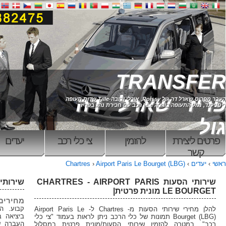
TR
רל דה
להזמין
צי כלי רכב
יעדים
ראשי
Chartres
›
Airport Paris Le 
ותי הסעות CHARTRES - AIRPORT PARIS
שירותים שלנו
מחירים קבועים
קבוע. הנהג שלנו יפגוש אותך
להלן מחירי שירותי הסעות מ- Chartres ל- Airport Paris Le
ביציאה באתר שלנו ניתן להזמין
Bo) תמונות של כלי הרכב ניתן לראות בעמוד "צי כלי
העברה שמארל דה גול, אורלי,
שירותי הסעות/מונית פרטית במסלול