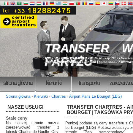
TRANSFER W
PARYŻU
Transfer z Paryż Charles de Gaulle Roissy, Orly i Beauvai
Disneyland, Le Bourget Lotnisko | samochodu z kierowc
strona główna
kierunki
transportu
zarezerwo
Strona główna
›
Kierunki
›
Chartres
›
Airport Paris Le Bourget (LBG)
NASZE USŁUGI
TRANSFER CHARTRES - AI
BOURGET | TAKSÓWKA PR
Stałe ceny
Na naszej stronie można
Poniżej podane są ceny transferu z Cha
zarezerwować transfer z
Le Bourget (LBG) Możesz zobaczyć z
lotnisk Charles de Gaulle, Orly,
stronie “Park samochodowy”. 