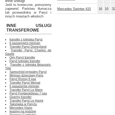
Inne usługi
Jeśli to konieczne, pomożemy
zapewnić Państwu tłumacza
Mercedes Sprinter 415
16
10
3
lub przewodnika w Paryż i
innych miastach włoskich
INNE USŁUGI
TRANSFEROWE
transfer z lotniska Paryż
6 passengers minivan
Transfer Paryż Disneyland
Transfer Paryż Charles de
Gaulle
Orly Paryż transfer
Paryż lotnisko transfer
Transfer z lotniska Beauvais-
Tille
Samochód prywatny Paryż
Minivan dzierżawy Paris
Paryż Roissy 6 pax
Transfer Paryż Wersal
5 pasażerów minivan
Transfer Paryż Le Mans
Paryż Fontainebleau 7 pax
Giverny transfer
Transfer Paryż Le Havre
Taksówka w Paryżu
Mercedes Viano
leasing na godzinę
Dworzec Centralny