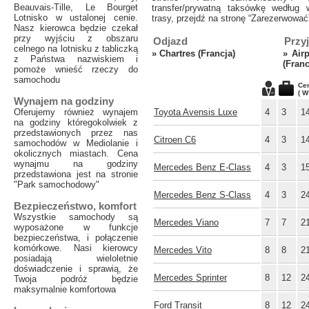
Beauvais-Tille, Le Bourget
transfer/prywatną taksówkę według 
Lotnisko w ustalonej cenie.
trasy, przejdź na stronę “Zarezerwować
Nasz kierowca będzie czekał
przy wyjściu z obszaru
Odjazd
Przy
celnego na lotnisku z tabliczką
»
Chartres (Francja)
»
Air
z Państwa nazwiskiem i
(Franc
pomoże wnieść rzeczy do
samochodu
Ce
( W
Wynajem na godziny
Oferujemy również wynajem
Toyota Avensis Luxe
4
3
1
na godziny któregokolwiek z
przedstawionych przez nas
Citroen C6
4
3
1
samochodów w Mediolanie i
okolicznych miastach. Cena
wynajmu na godziny
Mercedes Benz E-Class
4
3
1
przedstawiona jest na stronie
"Park samochodowy"
Mercedes Benz S-Class
4
3
2
Bezpieczeństwo, komfort
Wszystkie samochody są
Mercedes Viano
7
7
2
wyposażone w funkcje
bezpieczeństwa, i połączenie
komórkowe. Nasi kierowcy
Mercedes Vito
8
8
2
posiadają wieloletnie
doświadczenie i sprawią, że
Mercedes Sprinter
8
12
2
Twoja podróż będzie
maksymalnie komfortowa
Ford Transit
8
12
2