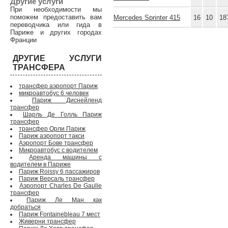
Другие услуги
При необходимости мы
поможем предоставить вам
Mercedes Sprinter 415
16
10
18
переводчика или гида в
Париже и других городах
Франции
ДРУГИЕ УСЛУГИ
ТРАНСФЕРА
трансфер аэропорт Париж
микроавтобус 6 человек
Париж Диснейленд
трансфер
Шарль Де Голль Париж
трансфер
трансфер Орли Париж
Париж аэропорт такси
Аэропорт Бове трансфер
Микроавтобус с водителем
Аренда машины с
водителем в Париже
Париж Roissy 6 пассажиров
Париж Версаль трансфер
Аэропорт Charles De Gaulle
трансфер
Париж Ле Ман как
добраться
Париж Fontainebleau 7 мест
Живерни трансфер