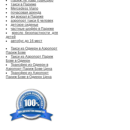
Париж Ле Хавр трансфер
такси в Париже
Mercedess Viano
почасовая аренда
жд вокзал в Париже
аэропорт такси 6 человек
детское сиденье
частные шофёр в Париже
кресло безопастности для
детей
автобус до 16 мест
Такси из Одиерн в Аэропорт
Париж Бове
Такси из Аэропорт Париж
Бове в Одиерн
Трансфер из Одиерн в
Аэропорт Париж Бове Цена
Трансфер из Аэропорт
Париж Бове в Одиерн Цена