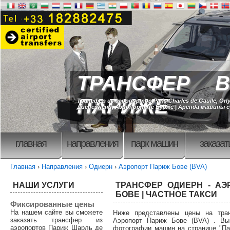
ТРАНСФЕР В
ПАРИЖЕ
Трансфер из аэропортов Paris Charles de Gaulle, Orly
Диснейленд, Аэропорт Ле Бурже | Аренда машины 
главная
направления
парк машин
заказат
Главная
›
Направления
›
Одиерн
›
Аэропорт Париж Бове (BVA)
НАШИ УСЛУГИ
ТРАНСФЕР ОДИЕРН - АЭ
БОВЕ | ЧАСТНОЕ ТАКСИ
Фиксированные цены
На нашем сайте вы сможете
Ниже представлены цены на тра
заказать трансфер из
Аэропорт Париж Бове (BVA) . Вы
аэропортов Париж Шарль де
фотографии машин на странице "Па