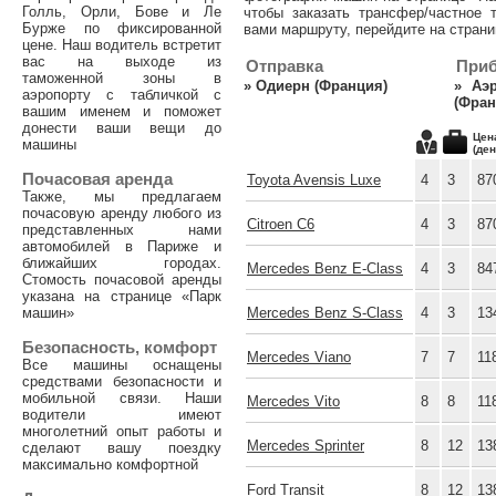
Голль, Орли, Бове и Ле
чтобы заказать трансфер/частное 
Бурже по фиксированной
вами маршруту, перейдите на страни
цене. Наш водитель встретит
вас на выходе из
Отправка
При
таможенной зоны в
»
Одиерн (Франция)
»
Аэ
аэропорту с табличкой с
(Фран
вашим именем и поможет
донести ваши вещи до
Цен
машины
(ден
Почасовая аренда
Toyota Avensis Luxe
4
3
87
Также, мы предлагаем
почасовую аренду любого из
Citroen C6
4
3
87
представленных нами
автомобилей в Париже и
ближайших городах.
Mercedes Benz E-Class
4
3
84
Стомость почасовой аренды
указана на странице «Парк
машин»
Mercedes Benz S-Class
4
3
13
Безопасность, комфорт
Mercedes Viano
7
7
11
Все машины оснащены
средствами безопасности и
мобильной связи. Наши
Mercedes Vito
8
8
11
водители имеют
многолетний опыт работы и
Mercedes Sprinter
8
12
13
сделают вашу поездку
максимально комфортной
Ford Transit
8
12
13