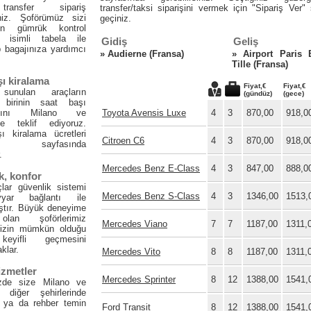
ransfer sipariş
transfer/taksi siparişini vermek için "Sipariş Ver"
iniz. Şoförümüz sizi
geçiniz.
nın gümrük kontrol
a isimli tabela ile
Gidiş
Geliş
p bagajınıza yardımcı
»
Audierne (Fransa)
»
Airport Paris 
Tille (Fransa)
şı kiralama
Fiyat,€
Fiyat,€
sunulan araçların
(gündüz)
(gece)
 birinin saat başı
masını Milano ve
Toyota Avensis Luxe
4
3
870,00
918,0
de teklif ediyoruz.
ı kiralama ücretleri
Citroen C6
4
3
870,00
918,0
rk" sayfasında
.
Mercedes Benz E-Class
4
3
847,00
888,0
k, konfor
lar güvenlik sistemi
Mercedes Benz S-Class
4
3
1346,00
1513,
yar bağlantı ile
ştır. Büyük deneyime
lan şoförlerimiz
Mercedes Viano
7
7
1187,00
1311,
nizin mümkün olduğu
eyifli geçmesini
klar.
Mercedes Vito
8
8
1187,00
1311,
izmetler
Mercedes Sprinter
8
12
1388,00
1541,
nizde size Milano ve
n diğer şehirlerinde
 ya da rehber temin
Ford Transit
8
12
1388,00
1541,