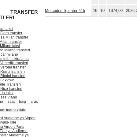
Mercedes Sprinter 415
16
10
1874,00
2026,
R TRANSFER
TLERI
ra taksi
Fiera transfer
sa Milan transfer
Milan transfer
 Milano taksi
o Milano transferi
 car milano
 minibüs kiralama
Venedik transferi
Verona transferi
 Roma transferi
Rimini transferi
 Foxtown
lle Transferi
Nice transferi
da taksi
ess Viano
ano saat başı araç
nı fuar taksi/li>
si Audierne ya Airport
vais-Tille
si Airport Paris
Tille ya Audierne
nsfer Audierne ya