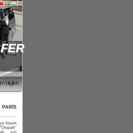
SFER
şim bilgileri
 PARIS
 ya Airport
"Otopark"
gah için