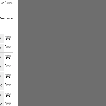
 sayfasına
Beauvais-
0
0
0
00
00
00
00
00