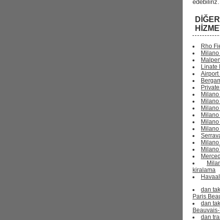
edebiliriz.
DIĞE
HIZME
Rho Fie
Milano 
Malpen
Linate 
Airport
Bergam
Private
Milano
Milano 
Milano 
Milano
Milano 
Milano
Serrava
Milano 
Milano`
Merced
Mil
kiralama
Havaala
dan tak
Paris Beau
dan tak
Beauvais-
dan tra