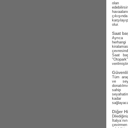
olan t
edebilirs
havaala
çıkışınd
karşılayı
olur.
Saat ba
Ayrıca 
herhangi
kirala
çevresin
Saat baş
"Otopa
verilmiştir
Güvenli
Tüm araç
ve sey
donatılmı
sahip o
seyahati
kadar k
sağlayaca
Diğer H
Dilediği
İtalya`nı
çevirmen