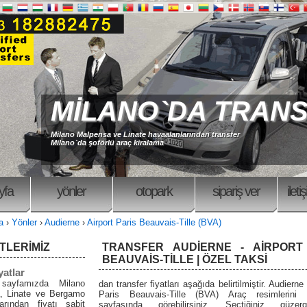
MİLANO`DA TRAN
Milano Malpensa ve Linate havaalanlarından transfer
Milano`da şoförlü araç kiralama
yfa
yönler
otopark
sipariş ver
i̇leti
fa
›
Yönler
›
Audierne
›
Airport Paris Beauvais-Tille (BVA)
TLERİMİZ
TRANSFER AUDIERNE - AIRPORT
BEAUVAIS-TILLE | ÖZEL TAKSİ
yatlar
 sayfamızda Milano
dan transfer fiyatları aşağıda belirtilmiştir. Audierne
, Linate ve Bergamo
Paris Beauvais-Tille (BVA) Araç resimlerini 
arından fiyatı sabit
sayfasında görebilirsiniz. Seçtiğiniz güzer