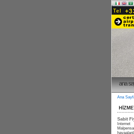
ana sa
Ana Say
HİZME
Sabit Fi
Internet
Malpensa
havaalanl