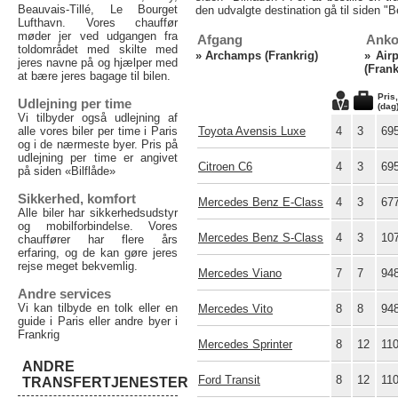
Beauvais-Tillé, Le Bourget
den udvalgte destination gå til siden "Be
Lufthavn. Vores chauffør
møder jer ved udgangen fra
Afgang
Anko
toldområdet med skilte med
»
Archamps (Frankrig)
»
Air
jeres navne på og hjælper med
(Frank
at bære jeres bagage til bilen.
Pris
Udlejning per time
(dag
Vi tilbyder også udlejning af
alle vores biler per time i Paris
Toyota Avensis Luxe
4
3
69
og i de nærmeste byer. Pris på
udlejning per time er angivet
Citroen C6
4
3
69
på siden «Bilflåde»
Sikkerhed, komfort
Mercedes Benz E-Class
4
3
67
Alle biler har sikkerhedsudstyr
og mobilforbindelse. Vores
Mercedes Benz S-Class
4
3
10
chauffører har flere års
erfaring, og de kan gøre jeres
rejse meget bekvemlig.
Mercedes Viano
7
7
94
Andre services
Vi kan tilbyde en tolk eller en
Mercedes Vito
8
8
94
guide i Paris eller andre byer i
Frankrig
Mercedes Sprinter
8
12
11
ANDRE
Ford Transit
8
12
11
TRANSFERTJENESTER