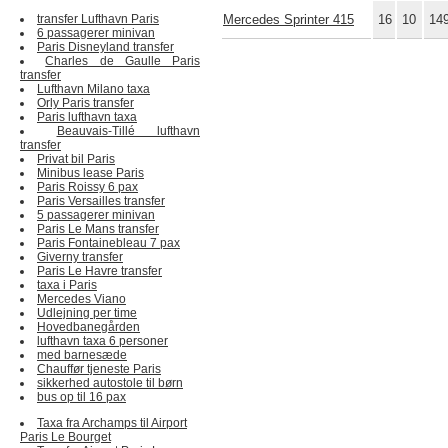
transfer Lufthavn Paris
Mercedes Sprinter 415
16
10
14
6 passagerer minivan
Paris Disneyland transfer
Charles de Gaulle Paris
transfer
Lufthavn Milano taxa
Orly Paris transfer
Paris lufthavn taxa
Beauvais-Tillé lufthavn
transfer
Privat bil Paris
Minibus lease Paris
Paris Roissy 6 pax
Paris Versailles transfer
5 passagerer minivan
Paris Le Mans transfer
Paris Fontainebleau 7 pax
Giverny transfer
Paris Le Havre transfer
taxa i Paris
Mercedes Viano
Udlejning per time
Hovedbanegården
lufthavn taxa 6 personer
med barnesæde
Chauffør tjeneste Paris
sikkerhed autostole til børn
bus op til 16 pax
Taxa fra Archamps til Airport
Paris Le Bourget