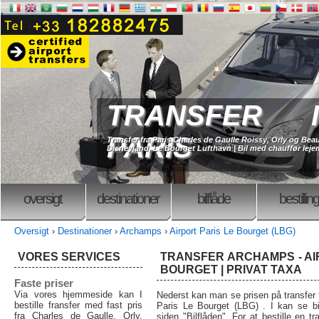
TRANSFER I
PARIS
Transfer fra Paris Charles de Gaulle Roissy, Orly og Beau
Disneyland, Le Bourget Lufthavn | Bil med chauffør lejem
oversigt
destinationer
bilflåde
bestilling
Oversigt
›
Destinationer
›
Archamps
›
Airport Paris Le Bourget (LBG)
VORES SERVICES
TRANSFER ARCHAMPS - AI
BOURGET | PRIVAT TAXA
Faste priser
Via vores hjemmeside kan I
Nederst kan man se prisen på transfer f
bestille fransfer med fast pris
Paris Le Bourget (LBG) . I kan se bil
fra Charles de Gaulle, Orly,
siden "Bilflåden". For at bestille en tra