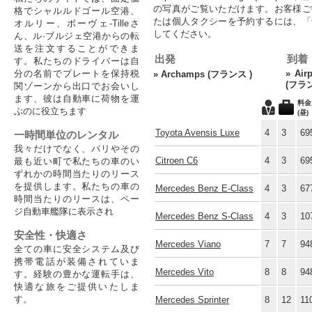
の写真がご覧いただけます。お客様ご
格でシャルルドゴール空港、
たは個人タクシーを予約するには、「
オルリー、ボーヴェ-Tilleさ
してください。
ん、ル·ブルジェ空港からの転
送を注文することができま
出発
到着
す。私たちのドライバーは自
分の名前でプレートを保持税
»
Air
»
Archamps (フランス )
(フラン
関ゾーンから出口でお会いし
ます、彼は自動車に荷物を運
料金
ぶのに役立ちます
(昼)
Toyota Avensis Luxe
4
3
69
一時間単位のレンタル
我々だけでなく、パリやその
Citroen C6
4
3
69
最も近い町で私たちの車のい
ずれかの時間当たりのリース
を提供します。私たちの車の
Mercedes Benz E-Class
4
3
67
時間当たりのリースは、ペー
ジ自動車艦隊に表示され
Mercedes Benz S-Class
4
3
10
安全性・快適さ
Mercedes Viano
7
7
94
全ての車に安全システム及び
携帯電話が装備されていま
Mercedes Vito
8
8
94
す。経験の豊かな運転手は、
快適な旅をご提供いたしま
す。
Mercedes Sprinter
8
12
11