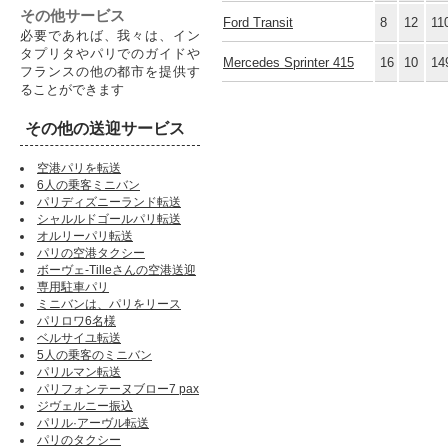
その他サービス
Ford Transit
8
12
11
必要であれば、我々は、イン
タプリタやパリでのガイドや
Mercedes Sprinter 415
16
10
14
フランスの他の都市を提供す
ることができます
その他の送迎サービス
空港パリを転送
6人の乗客ミニバン
パリディズニーランド転送
シャルルドゴールパリ転送
オルリーパリ転送
パリの空港タクシー
ボーヴェ-Tilleさんの空港送迎
専用駐車パリ
ミニバンは、パリをリース
パリロワ6名様
ベルサイユ転送
5人の乗客のミニバン
パリルマン転送
パリフォンテーヌブロー7 pax
ジヴェルニー振込
パリル·アーヴル転送
パリのタクシー