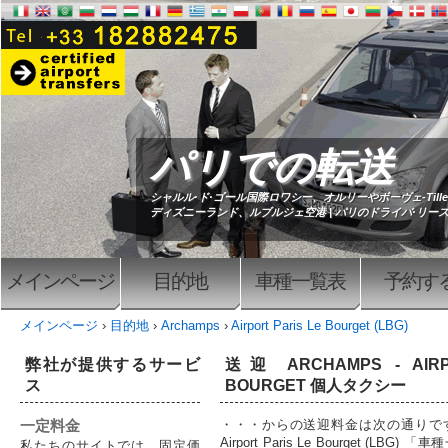
パリでの転送
シャルル·ド·ゴール国際ロワシー、オルリーやボーヴェ-Til
ディズニーランド、ルブルジェ空港 | パリのドライバ·リー
メインページ
目的地
車種一覧表
予約す
メインページ
›
目的地
›
Archamps
›
Airport Paris Le Bourget (LBG)
弊社が提供するサービ
送迎 ARCHAMPS - AIRP
ス
BOURGET 個人タクシー
一定料金
・・・からの送迎料金は次の通りです A
Airport Paris Le Bourget (L
私たちのサイトでは、固定価