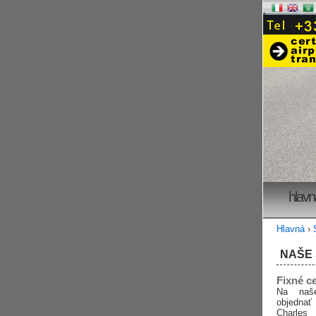
hlavn
Hlavná
›
NAŠE
Fixné c
Na naš
objednať
Charles