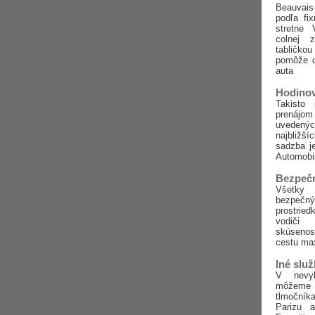
Beauvais
podľa fi
stretne
colnej 
tabličk
pomôže d
auta
Hodino
Takisto
prenáj
uvedených
najbližší
sadzba j
Automobi
Bezpečn
Všetky 
bezpeč
prostrie
vodiči
skúseno
cestu ma
Iné slu
V nevyh
môžem
tlmočník
Parizu 