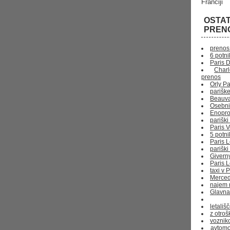
Franciji
OSTA
PREN
prenos 
6 potni
Paris 
Char
prenos
Orly Pa
pariške
Beauvai
Osebni
Enopro
pariški
Paris V
5 potni
Paris 
parišk
Givern
Paris 
taxi v 
Merced
najem 
Glavna
letališ
z otro
voznik
avtomo