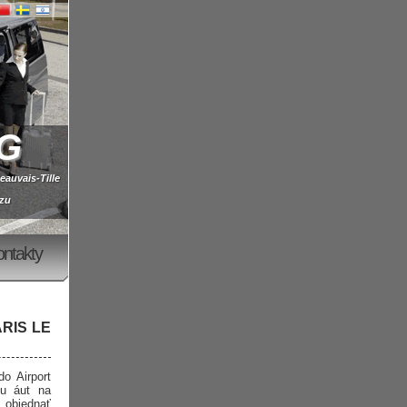
G
auvais-Tille
izu
ontakty
RIS LE
o Airport
iu áut na
bjednať