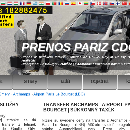
PRENOS PARIZ CD
Prenos iz pariškem letališču Charles de Gaulle, Orly in Roissy Be
letališčih
Disneyland, Le Bourget Letališče | avtomobila z voznikom najem v Par
á
smery
autá
objednať
k
Smery
›
Archamps
›
Airport Paris Le Bourget (LBG)
 SLUŽBY
TRANSFER ARCHAMPS - AIRPORT PA
BOURGET | SÚKROMNÝ TAXĹK
eny
ej stránke sa dá
Nižšie sú uvedené ceny na transfer z Archamps d
 transfer z letisiek
Paris Le Bourget (LBG) Môžete uvidieť fotográf
 de Gaulle, Orly,
sránke Automobilový park. Preto, aby o