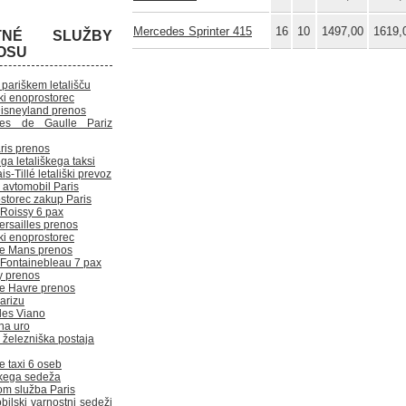
Mercedes Sprinter 415
16
10
1497,00
1619,
TNÉ SLUŽBY
OSU
pariškem letališču
ki enoprostorec
Disneyland prenos
les de Gaulle Pariz
ris prenos
ga letališkega taksi
s-Tillé letališki prevoz
 avtomobil Paris
storec zakup Paris
 Roissy 6 pax
ersailles prenos
ki enoprostorec
Le Mans prenos
i Fontainebleau 7 pax
y prenos
Le Havre prenos
Parizu
es Viano
na uro
 železniška postaja
če taxi 6 oseb
škega sedeža
om služba Paris
bilski varnostni sedeži