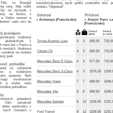
-Tillé, Le Bourget
transfer/súkromný taxík podľa zvoleného letu, pr
xnej ceny. Náš vodič
stránku "Objednať".
 Vás na východe z
zóny na letisku s
Odchod
Príchod
ou a Vašim menom a
»
Archamps (Francúzsko)
»
Airport Paris L
oniesť vaše veci do
(Francúzsko)
Cena,€
Cena,€
vý prenájom
(deň)
(v noci)
 ponúkame hodinový
om akéhokoľvek z
Toyota Avensis Luxe
4
3
695,00
733,0
 nami áut v Parizu a
ch mestách. Hodinová
Citroen C6
4
3
695,00
733,0
e uvedená na stránke
lový park
Mercedes Benz E-Class
4
3
677,00
710,0
osť, pohodlie
autá sú vybavené
Mercedes Benz S-Class
4
3
1076,00
1209,
nými a mobilnými
dkami spojenia. Naši
 majú mnohoročné
Mercedes Viano
7
7
948,00
1048,
sti a urobia vašu
ximálne pohodlnou
Mercedes Vito
8
8
948,00
1048,
žby
nutných prípadoch
Mercedes Sprinter
8
12
1109,00
1231,
e Vám ponuknúť
a alebo sprievodcu v
a iných mestách v
Ford Transit
8
12
1109,00
1231,