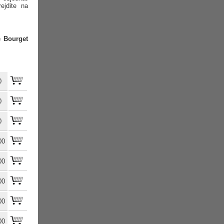
ejdite na
e Bourget
0
0
0
00
00
00
00
00